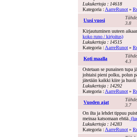
Lukukertoja : 14618
Kategoria :
AarreRunot
»
Ru
Tähde
Uusi vuosi
3.8
Kirjautuminen uuteen aikaan
koko runo / kirjoitus)
Lukukertoja : 14515
Kategoria :
AarreRunot
»
Ru
Tähde
Koti maalla
4.3
Ostetaan se punainen tupa j
johtaisi pieni polku, polun p
jätetään kaikki kiire ja huoli
Lukukertoja : 14292
Kategoria :
AarreRunot
»
Ru
Tähde
Vuoden ajat
3.7
On ilta ja lehdet tippuu puist
meinaa katsomaan ehtiä.
(lu
Lukukertoja : 14283
Kategoria :
AarreRunot
»
Ru