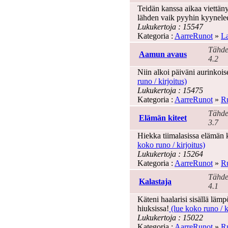
Teidän kanssa aikaa viettän
lähden vaik pyyhin kyynelee
Lukukertoja : 15547
Kategoria :
AarreRunot
»
La
Tähde
Aamun avaus
4.2
Niin alkoi päiväni aurinkoises
runo / kirjoitus)
Lukukertoja : 15475
Kategoria :
AarreRunot
»
Ru
Tähde
Elämän kiteet
3.7
Hiekka tiimalasissa elämän 
koko runo / kirjoitus)
Lukukertoja : 15264
Kategoria :
AarreRunot
»
Ru
Tähde
Kalastaja
4.1
Käteni haalarisi sisällä lämp
hiuksissa!
(lue koko runo / k
Lukukertoja : 15022
Kategoria :
AarreRunot
»
Ru