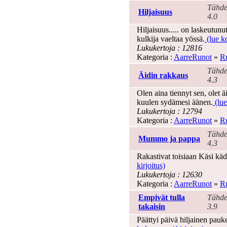
Tähde
Hiljaisuus
4.0
Hiljaisuus..... on laskeutun
kulkija vaeltaa yössä.
(lue ko
Lukukertoja : 12816
Kategoria :
AarreRunot
»
Ru
Tähde
Äidin rakkaus
4.3
Olen aina tiennyt sen, olet ä
kuulen sydämesi äänen.
(lue
Lukukertoja : 12794
Kategoria :
AarreRunot
»
Ru
Tähde
Mummo ja pappa
4.3
Rakastivat toisiaan Käsi kä
kirjoitus)
Lukukertoja : 12630
Kategoria :
AarreRunot
»
Ru
Empivät tulla
Tähde
takaisin
3.9
Päättyi päivä hiljainen pauk