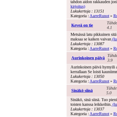
tahdon aidon rakkauden jon
kirjoitus)
Lukukertoja : 13151
Kategoria :
AarreRunot
»
Ru
Tähde
Keveä on tie
4.1
Metsässä latu pikkuinen si
maksaa se kaiken vaivan
(lu
Lukukertoja : 13087
Kategoria :
AarreRunot
»
Ru
Tähde
Aurinkoinen päivä
3.9
Aurinkoinen päivä hymyili a
kerrallaan Se loisti kaunii
Lukukertoja : 13050
Kategoria :
AarreRunot
»
Ru
Tähde
Sinäkö siinä
5.0
Sinäkö, sinä siinä. Tuo pieni
toisten kanssa leikkeihin.
(lu
Lukukertoja : 13037
Kategoria :
AarreRunot
»
Ru