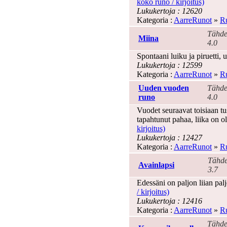
koko runo / kirjoitus)
Lukukertoja : 12620
Kategoria :
AarreRunot
»
Ru
Tähde
Miina
4.0
Spontaani luiku ja piruetti,
Lukukertoja : 12599
Kategoria :
AarreRunot
»
Ru
Uuden vuoden
Tähde
runo
4.0
Vuodet seuraavat toisiaan t
tapahtunut pahaa, liika on ol
kirjoitus)
Lukukertoja : 12427
Kategoria :
AarreRunot
»
Ru
Tähde
Avainlapsi
3.7
Edessäni on paljon liian pal
/ kirjoitus)
Lukukertoja : 12416
Kategoria :
AarreRunot
»
Ru
Tähde