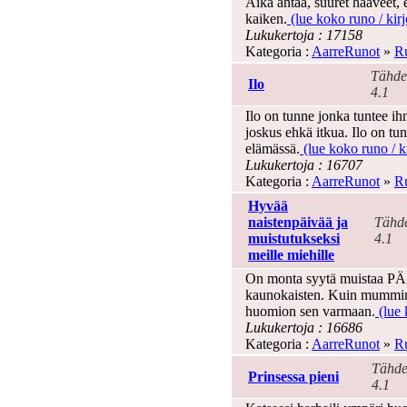
Aika antaa, suuret haaveet, e
kaiken.
(lue koko runo / kirj
Lukukertoja : 17158
Kategoria :
AarreRunot
»
Ru
Tähde
Ilo
4.1
Ilo on tunne jonka tuntee i
joskus ehkä itkua. Ilo on t
elämässä.
(lue koko runo / ki
Lukukertoja : 16707
Kategoria :
AarreRunot
»
Ru
Hyvää
naistenpäivää ja
Tähde
muistutukseksi
4.1
meille miehille
On monta syytä muistaa PÄ
kaunokaisten. Kuin mummin,
huomion sen varmaan.
(lue 
Lukukertoja : 16686
Kategoria :
AarreRunot
»
Ru
Tähde
Prinsessa pieni
4.1