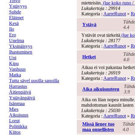
Toivo
mietteisiin.
(lue koko runo / k
Ystävyys
Lukukertoja : 29914
Suhde
Kategoria :
AarreRunot
»
Ru
Eläimet
Tähde
Kesä
Ystävä
4.4
Ilo
Ero
Ystävät ovat tärkeitä
(lue kok
Unelma
Lukukertoja : 28177
Kategoria :
AarreRunot
»
Ru
Yksinäisyys
Ihastuminen
Tähde
Hetket
Uni
4.0
Kipu
Aikaa ei voi pakastaa hetke
Vanhuus
Lukukertoja : 26919
Matka
Kategoria :
AarreRunot
»
Ru
Tuttu sävel uusilla sanoilla
Harrastus
Tähde
Aika aikuisuuteen
3.9
Äitienpäivä
Ystävänpäivä
Aika on liian nopea minulle.
Isänmaa
mahdottoman kauniit lasten
Mies
Lukukertoja : 25030
Aikuisuus
Kategoria :
AarreRunot
»
Ru
Lorut
Missä lienee tuo
Tähde
Politiikka
maa onnellisten
4.0
Kiitos