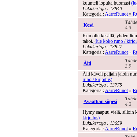
kuunteli lopulta huomasi
(lu
Lukukertoja : 13840
Kategoria :
AarreRunot
»
Ru
Tähde
Kesä
4.3
Kun olin kesällä, yhden linn
takoi.
(lue koko runo / kirjoi
Lukukertoja : 13827
Kategoria :
AarreRunot
»
Ru
Tähde
Äiti
3.9
Äiti käveli paljain jaloin nur
runo / kirjoitus)
Lukukertoja : 13775
Kategoria :
AarreRunot
»
Ru
Tähde
Avaathan siipesi
4.2
Hymy saapuu vielä, silloin ku
kirjoitus)
Lukukertoja : 13659
Kategoria :
AarreRunot
»
Ru
Tähde