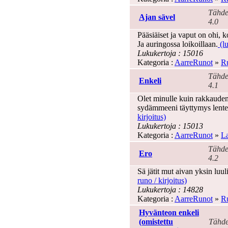
Tähde
Ajan sävel
4.0
Pääsiäiset ja vaput on ohi, k
Ja auringossa loikoillaan.
(lu
Lukukertoja : 15016
Kategoria :
AarreRunot
»
Ru
Tähde
Enkeli
4.1
Olet minulle kuin rakkauden 
sydämmeeni täyttymys lentel
kirjoitus)
Lukukertoja : 15013
Kategoria :
AarreRunot
»
La
Tähde
Ero
4.2
Sä jätit mut aivan yksin luuli
runo / kirjoitus)
Lukukertoja : 14828
Kategoria :
AarreRunot
»
Ru
Hyvänteon enkeli
(omistettu
Tähde