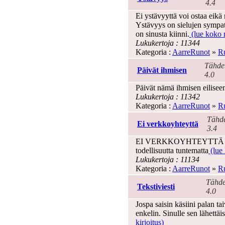
4.4
Ei ystävyyttä voi ostaa eikä
Ystävyys on sielujen sympat
on sinusta kiinni.
(lue koko r
Lukukertoja : 11344
Kategoria :
AarreRunot
»
Ru
Tähde
Päivät ihmisen
4.0
Päivät nämä ihmisen eilisee
Lukukertoja : 11342
Kategoria :
AarreRunot
»
Ru
Tähde
Ei verkkoyhteyttä
3.4
EI VERKKOYHTEYTTÄ Astraal
todellisuutta tuntematta
(lue 
Lukukertoja : 11134
Kategoria :
AarreRunot
»
Ru
Tähde
Tekstiviesti
4.0
Jospa saisin käsiini palan tai
enkelin. Sinulle sen lähettäi
kirjoitus)