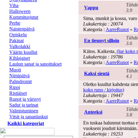
Tähde
Viha
Vappu
3.9
Halloween
Kummitusjutut
Sima, munkit ja kossu, varo e
Perhe
Lukukertoja : 20074
Naistenpäivä
Kategoria :
AarreRunot
»
Ru
Opiskelu
Tähde
Pakinat
En tiennyt silloin
3.6
Valkolakki
Kiitos. Kaikesta.
(lue koko r
Väärin kuullut
Lukukertoja : 19786
Kihlajaiset
Kategoria :
AarreRunot
»
Ru
Laulun sanat ja sanoitukset
Muoti
Tähde
Kaksi sientä
Nimipäivä
4.1
Palindromit
Oletko kuullut kahdesta sien
Rippi
koko runo / kirjoitus)
Ristiäiset
Lukukertoja : 19447
Runot ja värssyt
Kategoria :
AarreRunot
»
Ru
Sadut ja tarinat
Tähde
Valmistuminen
Anteeksi
3.8
Vitsit ja sananlaskut
En tuskaa halunnut tuottaa 
Kaikki kategoriat
vuokseni jouduit kärsimään.
Lukukertoja : 19253