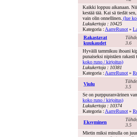
Kaikki loppuu aikanaan. Ni
kestää tää. Kai sä tiedät se
vain olin onnellinen.
(lue kok
Lukukertoja : 10425
Kategoria :
AarreRunot
»
La
Rakastavat
Tähde
kuukaudet
3.6
Hyväili tammikuu ihoani ki
punaiseksi nipistäen rakast
koko runo / kirjoitus)
Lukukertoja : 10381
Kategoria :
AarreRunot
»
Ru
Tähde
Viulu
3.5
Se on purppuranvärinen vanh
koko runo / kirjoitus)
Lukukertoja : 10374
Kategoria :
AarreRunot
»
Ru
Tähde
Eksyminen
3.5
Mietin miksi minulla on juur