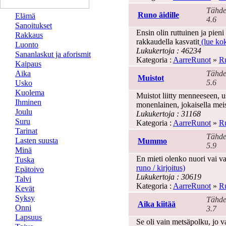
Tähde
Runo äidille
Elämä
4.6
Sanoitukset
Ensin olin ruttuinen ja pien
Rakkaus
rakkaudella kasvatit
(lue kok
Luonto
Lukukertoja : 46234
Sananlaskut ja aforismit
Kategoria :
AarreRunot
»
Ru
Kaipaus
Aika
Tähde
Muistot
5.6
Usko
Kuolema
Muistot liitty menneeseen, 
Ihminen
monenlainen, jokaisella mei
Joulu
Lukukertoja : 31168
Suru
Kategoria :
AarreRunot
»
Ru
Tarinat
Tähde
Lasten suusta
Mummo
5.9
Minä
En mieti olenko nuori vai va
Tuska
runo / kirjoitus)
Epätoivo
Lukukertoja : 30619
Talvi
Kategoria :
AarreRunot
»
Ru
Kevät
Syksy
Tähde
Aika kiitää
Onni
3.7
Lapsuus
Se oli vain metsäpolku, jo 