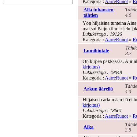
Kategoria :
AarreRunot
»
Ru
Alla tuhansien
Tähde
tähtien
4.0
Yön hiljaisina tunteina Ain
maksoi Paljon ihmissielu jak
Lukukertoja : 19126
Kategoria :
AarreRunot
»
Ru
Tähde
Lumihiutale
3.7
On kirpeä pakkassää. Aurink
kirjoitus)
Lukukertoja : 19048
Kategoria :
AarreRunot
»
Ru
Tähde
Arkun äärellä
4.3
Hiljaisena arkun äärellä ei t
kirjoitus)
Lukukertoja : 18661
Kategoria :
AarreRunot
»
Ru
Tähde
Aika
3.5