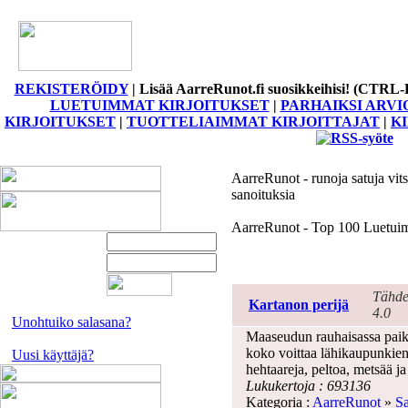
REKISTERÖIDY
|
Lisää AarreRunot.fi suosikkeihisi! (CTRL-
LUETUIMMAT KIRJOITUKSET
|
PARHAIKSI ARVI
KIRJOITUKSET
|
TUOTTELIAIMMAT KIRJOITTAJAT
|
K
AarreRunot - runoja satuja vits
sanoituksia
AarreRunot - Top 100 Luetuim
Top 100 Luetuimmat kirjo
Tähde
Kartanon perijä
4.0
Unohtuiko salasana?
Maaseudun rauhaisassa paikas
koko voittaa lähikaupunkien
Uusi käyttäjä?
hehtaareja, peltoa, metsää ja
Lukukertoja : 693136
Kategoria :
AarreRunot
»
Sa