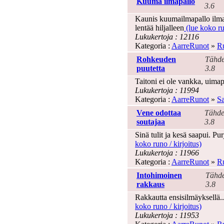
Kuuma ilmapallo
3.6
Kaunis kuumailmapallo ilmas
lentää hiljalleen
(lue koko run
Lukukertoja : 12116
Kategoria :
AarreRunot
»
Ru
Rohkeuden
Tähde
puutetta
3.8
Taitoni ei ole vankka, uima
Lukukertoja : 11994
Kategoria :
AarreRunot
»
Sa
Vene odottaa
Tähde
soutajaa
3.8
Sinä tulit ja kesä saapui. Pu
koko runo / kirjoitus)
Lukukertoja : 11966
Kategoria :
AarreRunot
»
Ru
Intohimoinen
Tähde
rakkaus
3.8
Rakkautta ensisilmäyksellä..
koko runo / kirjoitus)
Lukukertoja : 11953