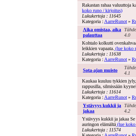
Rakastan rahaa valuuttoja ka
koko runo / kirjoitus)
Lukukertoja : 11645
Kategoria :
AarreRunot
»
Ru
Aika omistaa, aika
Tähde
palauttaa
4.0
Kohtalo kolkutti ovenkahvaa,
leikkien vapaata.
(lue koko r
Lukukertoja : 11638
Kategoria :
AarreRunot
»
Ru
Tähde
Sota-ajan muisto
4.1
Kaukaa kuuluu tykkien jyly, 
rappusilla, silmissään kyynel
Lukukertoja : 11614
Kategoria :
AarreRunot
»
Ru
Ystävyys kukkii ja
Tähde
jakaa
4.2
Ystävyys kukkii ja jakaa Se 
auringon elämältä
(lue koko 
Lukukertoja : 11574
Kategoria :
AarreRunot
»
Ru