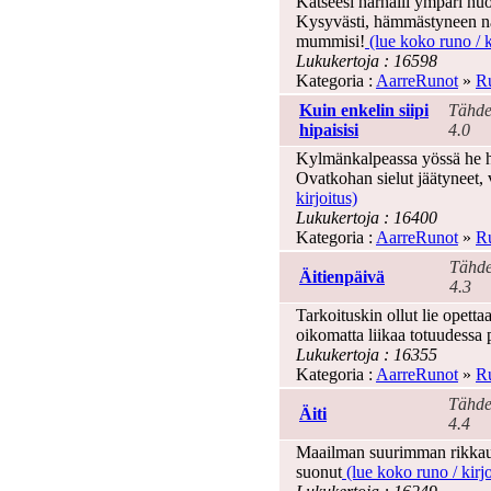
Katseesi harhaili ympäri huo
Kysyvästi, hämmästyneen nä
mummisi!
(lue koko runo / k
Lukukertoja : 16598
Kategoria :
AarreRunot
»
Ru
Kuin enkelin siipi
Tähde
hipaisisi
4.0
Kylmänkalpeassa yössä he hu
Ovatkohan sielut jäätyneet, 
kirjoitus)
Lukukertoja : 16400
Kategoria :
AarreRunot
»
Ru
Tähde
Äitienpäivä
4.3
Tarkoituskin ollut lie opetta
oikomatta liikaa totuudessa
Lukukertoja : 16355
Kategoria :
AarreRunot
»
Ru
Tähde
Äiti
4.4
Maailman suurimman rikkaud
suonut
(lue koko runo / kirjo