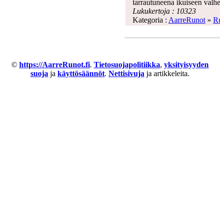
tarrautuneena ikuiseen valh
Lukukertoja : 10323
Kategoria :
AarreRunot
»
Ru
©
https://AarreRunot.fi
.
Tietosuojapolitiikka
,
yksityisyyden
suoja
ja
käyttösäännöt
.
Nettisivuja
ja artikkeleita.