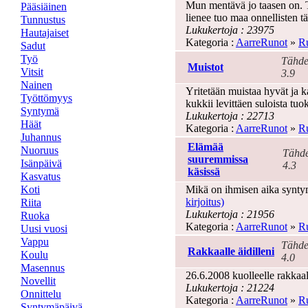
Mun mentävä jo taasen on. 
Pääsiäinen
lienee tuo maa onnellisten t
Tunnustus
Lukukertoja : 23975
Hautajaiset
Kategoria :
AarreRunot
»
Ru
Sadut
Työ
Tähde
Muistot
Vitsit
3.9
Nainen
Yritetään muistaa hyvät ja k
Työttömyys
kukkii levittäen suloista tu
Syntymä
Lukukertoja : 22713
Häät
Kategoria :
AarreRunot
»
Ru
Juhannus
Elämää
Nuoruus
Tähde
suuremmissa
Isänpäivä
4.3
käsissä
Kasvatus
Koti
Mikä on ihmisen aika synty
kirjoitus)
Riita
Lukukertoja : 21956
Ruoka
Kategoria :
AarreRunot
»
Ru
Uusi vuosi
Vappu
Tähde
Rakkaalle äidilleni
Koulu
4.0
Masennus
26.6.2008 kuolleelle rakkaall
Novellit
Lukukertoja : 21224
Onnittelu
Kategoria :
AarreRunot
»
Ru
Syntymäpäivä