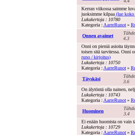
4.4
Kerran viikossa saimme luva
juoksimme kilpaa
(lue koko 
Lukukertoja : 10780
Kategoria :
AarreRunot
»
Ru
Tähde
Onnen avaimet
4.3
Onni on pieniä asioita täynn
toisen sitä tarvitessa. Onni 
runo / kirjoitus)
Lukukertoja : 10750
Kategoria :
AarreRunot
»
Ru
Tähde
Täyskäsi
3.6
On älytöntä olla nainen, nelj
Lukukertoja : 10743
Kategoria :
AarreRunot
»
Ru
Tähde
Huominen
3.4
Ei enään huomista on vain t
Lukukertoja : 10729
Kategoria :
AarreRunot
»
Ru