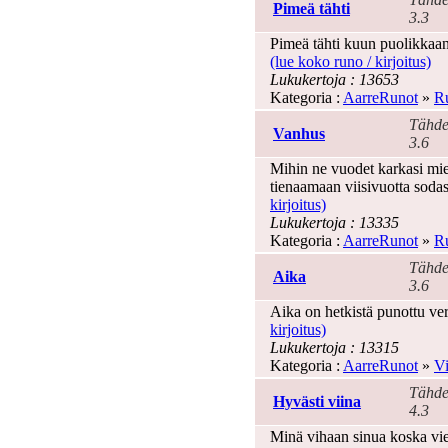
Pimeä tähti
3.3
Pimeä tähti kuun puolikkaan 
(lue koko runo / kirjoitus)
Lukukertoja : 13653
Kategoria :
AarreRunot
»
Ru
Tähde
Vanhus
3.6
Mihin ne vuodet karkasi mi
tienaamaan viisivuotta sodas
kirjoitus)
Lukukertoja : 13335
Kategoria :
AarreRunot
»
Ru
Tähde
Aika
3.6
Aika on hetkistä punottu ve
kirjoitus)
Lukukertoja : 13315
Kategoria :
AarreRunot
»
Vi
Tähde
Hyvästi viina
4.3
Minä vihaan sinua koska vie