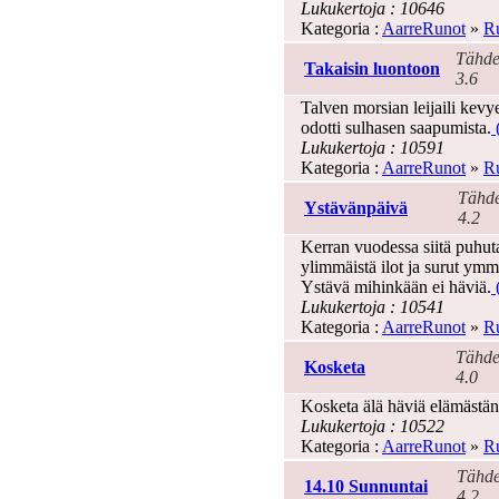
Lukukertoja : 10646
Kategoria :
AarreRunot
»
Ru
Tähde
Takaisin luontoon
3.6
Talven morsian leijaili kevy
odotti sulhasen saapumista.
(
Lukukertoja : 10591
Kategoria :
AarreRunot
»
Ru
Tähde
Ystävänpäivä
4.2
Kerran vuodessa siitä puhuta
ylimmäistä ilot ja surut ym
Ystävä mihinkään ei häviä.
(
Lukukertoja : 10541
Kategoria :
AarreRunot
»
Ru
Tähde
Kosketa
4.0
Kosketa älä häviä elämästän
Lukukertoja : 10522
Kategoria :
AarreRunot
»
Ru
Tähde
14.10 Sunnuntai
4.2