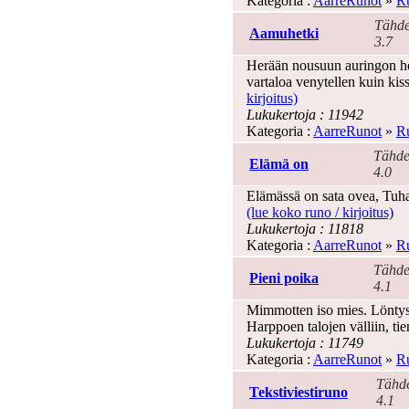
Kategoria :
AarreRunot
»
Ru
Tähde
Aamuhetki
3.7
Herään nousuun auringon hor
vartaloa venytellen kuin kis
kirjoitus)
Lukukertoja : 11942
Kategoria :
AarreRunot
»
Ru
Tähde
Elämä on
4.0
Elämässä on sata ovea, Tuhat
(lue koko runo / kirjoitus)
Lukukertoja : 11818
Kategoria :
AarreRunot
»
Ru
Tähde
Pieni poika
4.1
Mimmotten iso mies. Löntystä
Harppoen talojen välliin, tie
Lukukertoja : 11749
Kategoria :
AarreRunot
»
Ru
Tähde
Tekstiviestiruno
4.1