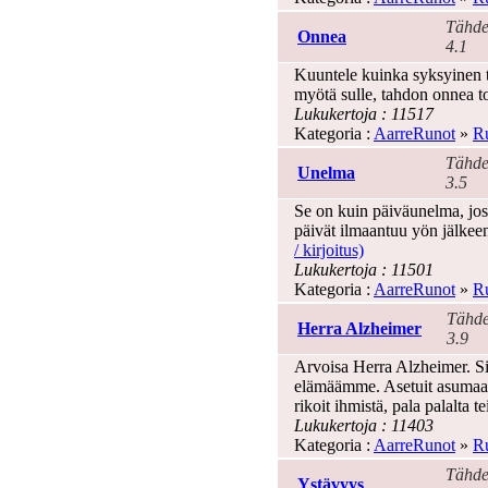
Tähde
Onnea
4.1
Kuuntele kuinka syksyinen tu
myötä sulle, tahdon onnea to
Lukukertoja : 11517
Kategoria :
AarreRunot
»
Ru
Tähde
Unelma
3.5
Se on kuin päiväunelma, joss
päivät ilmaantuu yön jälkeen
/ kirjoitus)
Lukukertoja : 11501
Kategoria :
AarreRunot
»
Ru
Tähde
Herra Alzheimer
3.9
Arvoisa Herra Alzheimer. Si
elämäämme. Asetuit asumaan v
rikoit ihmistä, pala palalta tei
Lukukertoja : 11403
Kategoria :
AarreRunot
»
Ru
Tähde
Ystävyys