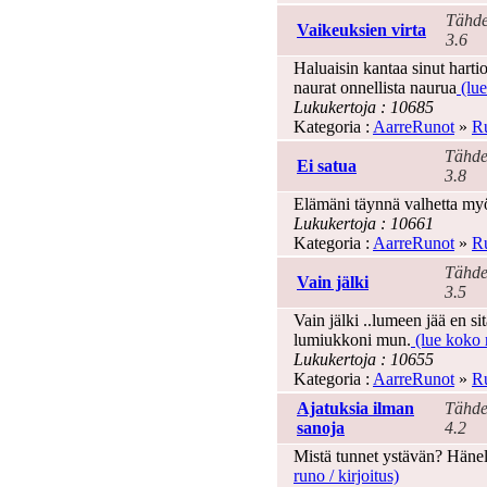
Tähde
Vaikeuksien virta
3.6
Haluaisin kantaa sinut hartio
naurat onnellista naurua
(lue
Lukukertoja : 10685
Kategoria :
AarreRunot
»
Ru
Tähde
Ei satua
3.8
Elämäni täynnä valhetta myö
Lukukertoja : 10661
Kategoria :
AarreRunot
»
Ru
Tähde
Vain jälki
3.5
Vain jälki ..lumeen jää en sitä
lumiukkoni mun.
(lue koko r
Lukukertoja : 10655
Kategoria :
AarreRunot
»
Ru
Ajatuksia ilman
Tähde
sanoja
4.2
Mistä tunnet ystävän? Hänelle
runo / kirjoitus)