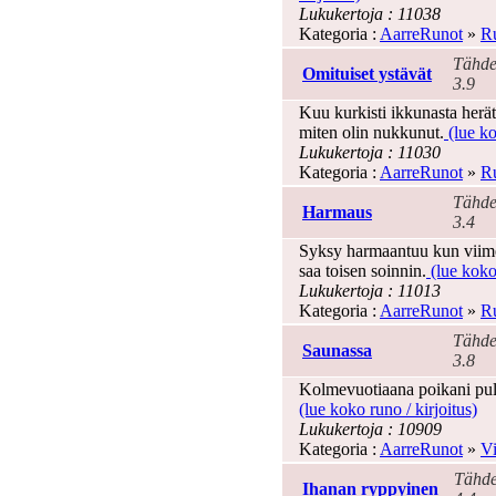
Lukukertoja : 11038
Kategoria :
AarreRunot
»
Ru
Tähde
Omituiset ystävät
3.9
Kuu kurkisti ikkunasta herätt
miten olin nukkunut.
(lue ko
Lukukertoja : 11030
Kategoria :
AarreRunot
»
Ru
Tähde
Harmaus
3.4
Syksy harmaantuu kun viimei
saa toisen soinnin.
(lue koko 
Lukukertoja : 11013
Kategoria :
AarreRunot
»
Ru
Tähde
Saunassa
3.8
Kolmevuotiaana poikani pulpu
(lue koko runo / kirjoitus)
Lukukertoja : 10909
Kategoria :
AarreRunot
»
Vi
Tähde
Ihanan ryppyinen