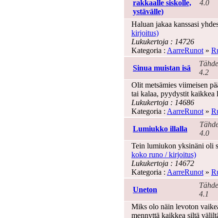
rakkaalle siskolle,
4.0
ystävälle)
Haluan jakaa kanssasi yhdess
kirjoitus)
Lukukertoja : 14726
Kategoria :
AarreRunot
»
Ru
Tähde
Sinua muistan isä
4.2
Olit metsämies viimeisen pääl
tai kalaa, pyydystit kaikkea
Lukukertoja : 14686
Kategoria :
AarreRunot
»
Ru
Tähde
Lumiukko illalla
4.0
Tein lumiukon yksinäni oli su
koko runo / kirjoitus)
Lukukertoja : 14672
Kategoria :
AarreRunot
»
Ru
Tähde
Uneton
4.1
Miks olo näin levoton vaikea
mennyttä kaikkea siltä välilt