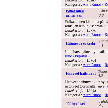
Lukukertoja : 16249
Kategoria :
AarreRunot
»
Ru
Poika läksi
Tähde
armeijaan
3.8
Poika, ennen kiharoita pää tä
armeijan leipiin, isänmaa ku
Lukukertoja : 15770
Kategoria :
AarreRunot
»
Ru
Tähde
Hiljaisuus ei kestä
4.1
Lumiharso jäinen, yön aikan
runo / kirjoitus)
Lukukertoja : 15764
Kategoria :
AarreRunot
»
Ru
Tähde
Haaveet haihtuvat
4.2
Haaveet haihtuvat kuin syksy
ja toiveet toteumatta jäävät.
(
Lukukertoja : 15648
Kategoria :
AarreRunot
»
Ru
Tähde
Jäähyväiset
4.1