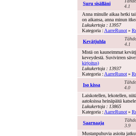
Tähde
Suru sisälläni
4.1
Anna minulle aikaa hetki tai
on aikansa, anna minun itke
Lukukertoja : 13957
Kategoria :
AarreRunot
»
Ru
Tähde
Kevätjuhla
4.1
Mistä on kauneimmat kevätj
keveydestä. Suvivirren sävel
kirjoitus)
Lukukertoja : 13937
Kategoria :
AarreRunot
»
Ru
Tähde
Iso kissa
4.0
Laiskotellen, lekotellen, niit
aatoksissa heinäpäitä katsel
Lukukertoja : 13865
Kategoria :
AarreRunot
»
Ru
Tähde
Saarnaaja
3.9
Mustanpuhuvia asioita jatkuv