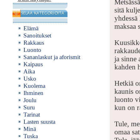
Metsässä
sitä kul
yhdessä 
maksaa s
Elämä
Sanoitukset
Kuusikk
Rakkaus
Luonto
rakkaude
Sananlaskut ja aforismit
ja sinne
Kaipaus
kahden hi
Aika
Usko
Hetkiä on
Kuolema
kaunis o
Ihminen
luonto v
Joulu
kun on r
Suru
Tarinat
Lasten suusta
Tule, m
Minä
omaa sa
Tuska