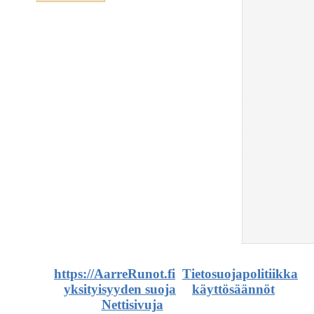
©
https://AarreRunot.fi
.
Tietosuojapolitiikka
,
yksityisyyden suoja
ja
käyttösäännöt
.
Nettisivuja
ja artikkeleita.