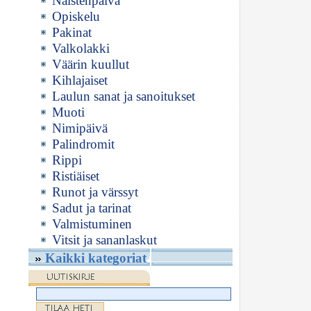
Naistenpäivä
Opiskelu
Pakinat
Valkolakki
Väärin kuullut
Kihlajaiset
Laulun sanat ja sanoitukset
Muoti
Nimipäivä
Palindromit
Rippi
Ristiäiset
Runot ja värssyt
Sadut ja tarinat
Valmistuminen
Vitsit ja sananlaskut
Kaikki kategoriat