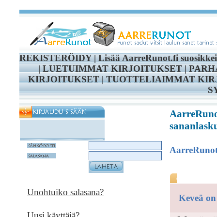
REKISTERÖIDY
|
Lisää AarreRunot.fi suosikke
|
LUETUIMMAT KIRJOITUKSET
|
PARH
KIRJOITUKSET
|
TUOTTELIAIMMAT KIR
S
AarreRunot
sananlasku
AarreRuno
Unohtuiko salasana?
Keveä on 
Uusi käyttäjä?