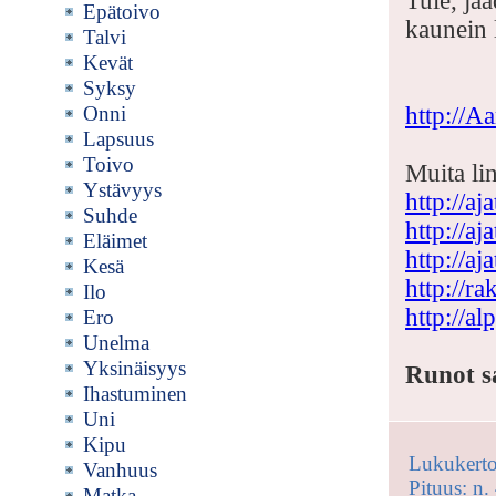
Tule, jä
Epätoivo
kaunein 
Talvi
Kevät
Syksy
Onni
http://Aa
Lapsuus
Toivo
Muita lin
Ystävyys
http://a
Suhde
http://aj
Eläimet
http://aj
Kesä
http://r
Ilo
http://a
Ero
Unelma
Yksinäisyys
Runot sa
Ihastuminen
Uni
Kipu
Lukukerto
Vanhuus
Pituus: n.
Matka