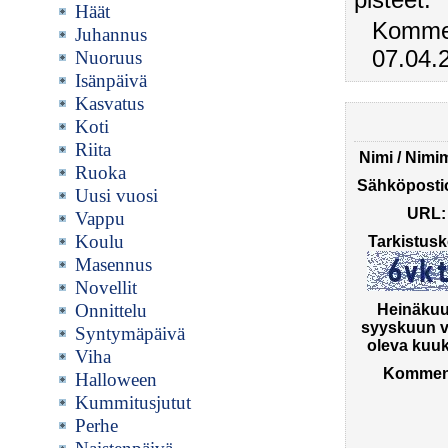
Häät
Kommen
Juhannus
07.04.
Nuoruus
Isänpäivä
Kasvatus
Koti
Riita
Nimi / Nimi
Ruoka
Sähköpostio
Uusi vuosi
URL:
Vappu
Koulu
Tarkistusk
Masennus
Novellit
Onnittelu
Heinäkuu
syyskuun v
Syntymäpäivä
oleva kuuk
Viha
Komment
Halloween
Kummitusjutut
Perhe