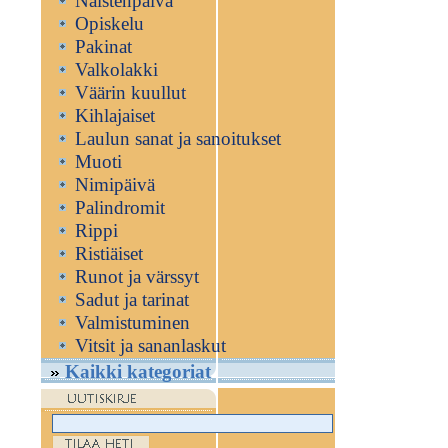
Naistenpäivä
Opiskelu
Pakinat
Valkolakki
Väärin kuullut
Kihlajaiset
Laulun sanat ja sanoitukset
Muoti
Nimipäivä
Palindromit
Rippi
Ristiäiset
Runot ja värssyt
Sadut ja tarinat
Valmistuminen
Vitsit ja sananlaskut
Kaikki kategoriat