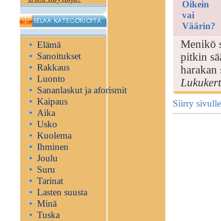
Oikein
vai
Väärin?
Menikö s
Elämä
Sanoitukset
pitkin sä
Rakkaus
harakan 
Luonto
Lukukert
Sananlaskut ja aforismit
Kaipaus
Siirry sivu
Aika
Usko
Kuolema
Ihminen
Joulu
Suru
Tarinat
Lasten suusta
Minä
Tuska