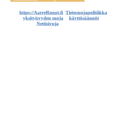
©
https://AarreRunot.fi
.
Tietosuojapolitiikka
,
yksityisyyden suoja
ja
käyttösäännöt
.
Nettisivuja
ja artikkeleita.