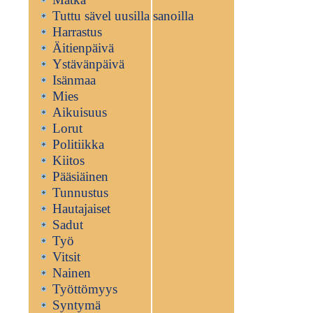
Tuttu sävel uusilla sanoilla
Harrastus
Äitienpäivä
Ystävänpäivä
Isänmaa
Mies
Aikuisuus
Lorut
Politiikka
Kiitos
Pääsiäinen
Tunnustus
Hautajaiset
Sadut
Työ
Vitsit
Nainen
Työttömyys
Syntymä