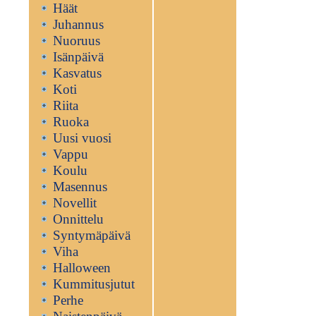
Häät
Juhannus
Nuoruus
Isänpäivä
Kasvatus
Koti
Riita
Ruoka
Uusi vuosi
Vappu
Koulu
Masennus
Novellit
Onnittelu
Syntymäpäivä
Viha
Halloween
Kummitusjutut
Perhe