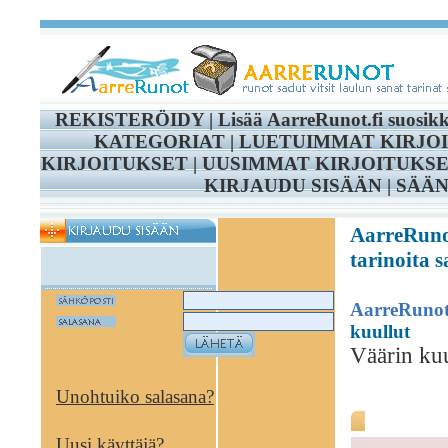
REKISTERÖIDY
|
Lisää AarreRunot.fi suosikk
KATEGORIAT
|
LUETUIMMAT KIRJO
KIRJOITUKSET
|
UUSIMMAT KIRJOITUKS
KIRJAUDU SISÄÄN
|
SÄÄ
AarreRunot
tarinoita 
AarreRuno
kuullut
Väärin kuu
Unohtuiko salasana?
Väärin 
Uusi käyttäjä?