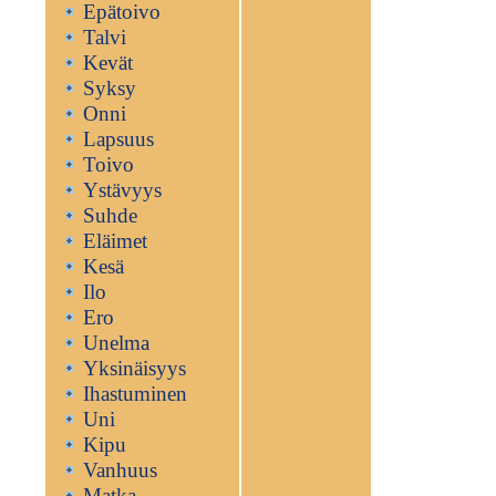
Epätoivo
Talvi
Kevät
Syksy
Onni
Lapsuus
Toivo
Ystävyys
Suhde
Eläimet
Kesä
Ilo
Ero
Unelma
Yksinäisyys
Ihastuminen
Uni
Kipu
Vanhuus
Matka