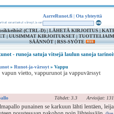
AarreRunot.fi
|
Ota yhteyttä
osikkeihisi! (CTRL-D) |
LÄHETÄ KIRJOITUS
|
KAT
ET
|
UUSIMMAT KIRJOITUKSET
|
TUOTTELIAIM
SÄÄNNÖT
|
RSS-SYÖTE
not - runoja satuja vitsejä laulun sanoja tarinoi
unot
»
Runot-ja-värssyt
» Vappu
 vapun vietto, vappurunot ja vappuvärssyt
ppu
allo
Tähdet: 3.3
Arvioijat: 131
lmapallo punainen se karkuun lähti lentäen, leija
teen noustessaan pakohon noin lähteissään.
(lue 