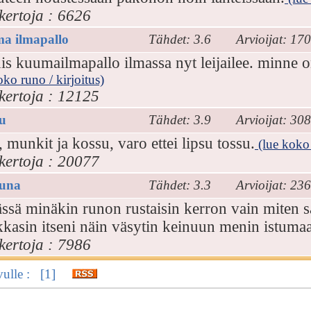
kertoja : 6626
a ilmapallo
Tähdet: 3.6
Arvioijat: 170
s kuumailmapallo ilmassa nyt leijailee. minne on
oko runo / kirjoitus)
kertoja : 12125
u
Tähdet: 3.9
Arvioijat: 308
 munkit ja kossu, varo ettei lipsu tossu.
(lue koko 
kertoja : 20077
una
Tähdet: 3.3
Arvioijat: 236
tässä minäkin runon rustaisin kerron vain mite
kasin itseni näin väsytin keinuun menin istuma
kertoja : 7986
sivulle : [1]