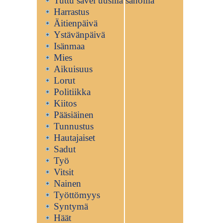
Tuttu sävel uusilla sanoilla
Harrastus
Äitienpäivä
Ystävänpäivä
Isänmaa
Mies
Aikuisuus
Lorut
Politiikka
Kiitos
Pääsiäinen
Tunnustus
Hautajaiset
Sadut
Työ
Vitsit
Nainen
Työttömyys
Syntymä
Häät