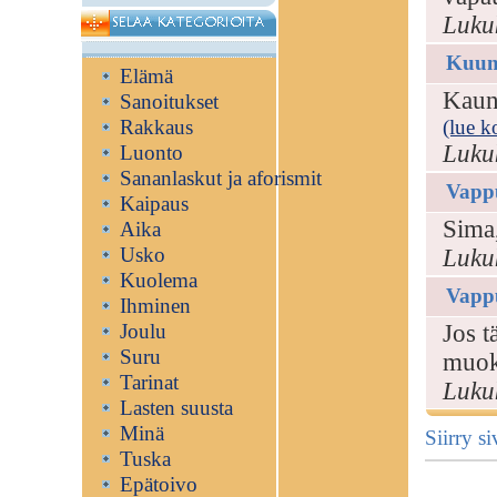
Luku
Kuum
Elämä
Kauni
Sanoitukset
Rakkaus
(lue k
Luku
Luonto
Sananlaskut ja aforismit
Vapp
Kaipaus
Sima,
Aika
Usko
Luku
Kuolema
Vapp
Ihminen
Joulu
Jos 
Suru
muok
Tarinat
Luku
Lasten suusta
Minä
Siirry 
Tuska
Epätoivo