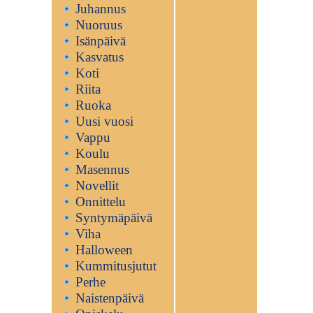
Juhannus
Nuoruus
Isänpäivä
Kasvatus
Koti
Riita
Ruoka
Uusi vuosi
Vappu
Koulu
Masennus
Novellit
Onnittelu
Syntymäpäivä
Viha
Halloween
Kummitusjutut
Perhe
Naistenpäivä