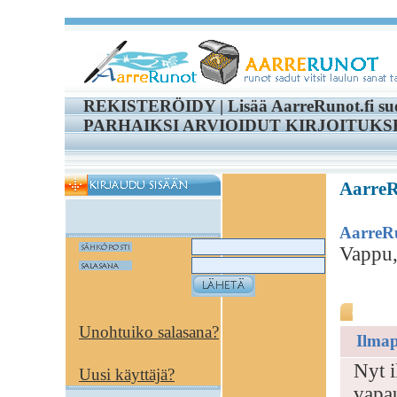
REKISTERÖIDY
|
Lisää AarreRunot.fi su
PARHAIKSI ARVIOIDUT KIRJOITUKS
AarreRu
AarreR
Vappu,
Va
Unohtuiko salasana?
Ilmap
Nyt i
Uusi käyttäjä?
vapau