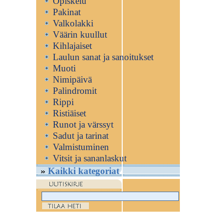
Opiskelu
Pakinat
Valkolakki
Väärin kuullut
Kihlajaiset
Laulun sanat ja sanoitukset
Muoti
Nimipäivä
Palindromit
Rippi
Ristiäiset
Runot ja värssyt
Sadut ja tarinat
Valmistuminen
Vitsit ja sananlaskut
Kaikki kategoriat