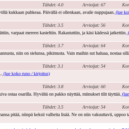
Tähdet: 4.0
Arvioijat: 67
Kom
öllä kukkaan puhkeaa. Päivällä ei ollenkaan, availe nuppujaan.
(lue kok
Tähdet: 3.5
Arvioijat: 56
Kom
iin, varpaat mereen kasteltiin. Rakastuttiin, ja käsi kädessä jatkettiin.
(
Tähdet: 3.7
Arvioijat: 64
Kom
annusta, niin on sielunsa, pikimusta. Vain maihin sut haluaa, nostaa sill
Tähdet: 3.1
Arvioijat: 54
Kom
..
(lue koko runo / kirjoitus)
Tähdet: 3.8
Arvioijat: 60
Kom
iva ostaa osarilla. Hyvältä on pakko näyttää, miinukset tilit täyttää.
(lue
Tähdet: 3.5
Arvioijat: 54
Kom
ansa pitää, niinpä keksii valheita lisää. Ne on niin vakuuttavii, uppoo ta