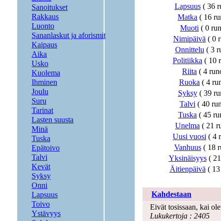
Lapsuus
( 36 ru
Sanoitukset
Rakkaus
Matka
( 16 run
Luonto
Muoti
( 0 run
Sananlaskut ja aforismit
Nimipäivä
( 0 r
Kaipaus
Onnittelu
( 3 r
Aika
Politiikka
( 10 r
Usko
Riita
( 4 runo
Kuolema
Ihminen
Ruoka
( 4 run
Joulu
Syksy
( 39 run
Suru
Talvi
( 40 run
Tarinat
Tuska
( 45 run
Lasten suusta
Unelma
( 21 ru
Minä
Uusi vuosi
( 4 r
Tuska
Vanhuus
( 18 r
Epätoivo
Talvi
Yksinäisyys
( 21 
Kevät
Äitienpäivä
( 13 
Syksy
Runot ja värssyt
Onni
Kahdestaan
Lapsuus
Toivo
Eivät tosissaan, kai ol
Ystävyys
Lukukertoja : 2405