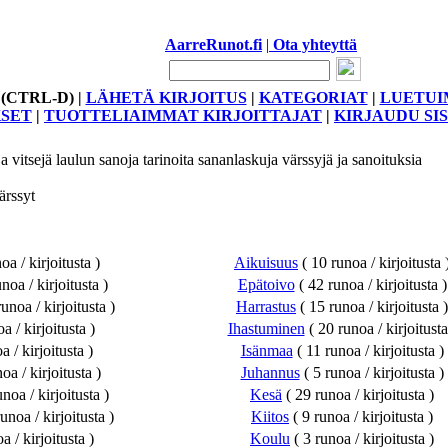
AarreRunot.fi
|
Ota yhteyttä
i! (CTRL-D) |
LÄHETÄ KIRJOITUS
|
KATEGORIAT
|
LUETUI
KSET
|
TUOTTELIAIMMAT KIRJOITTAJAT
|
KIRJAUDU SI
 vitsejä laulun sanoja tarinoita sananlaskuja värssyjä ja sanoituksia
ärssyt
oa / kirjoitusta )
Aikuisuus
( 10 runoa / kirjoitusta 
noa / kirjoitusta )
Epätoivo
( 42 runoa / kirjoitusta )
unoa / kirjoitusta )
Harrastus
( 15 runoa / kirjoitusta )
a / kirjoitusta )
Ihastuminen
( 20 runoa / kirjoitusta
 / kirjoitusta )
Isänmaa
( 11 runoa / kirjoitusta )
oa / kirjoitusta )
Juhannus
( 5 runoa / kirjoitusta )
noa / kirjoitusta )
Kesä
( 29 runoa / kirjoitusta )
unoa / kirjoitusta )
Kiitos
( 9 runoa / kirjoitusta )
a / kirjoitusta )
Koulu
( 3 runoa / kirjoitusta )