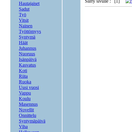
Siirry sivulle : [1]
Hautajaiset
Sadut
Työ
Vitsit
Nainen
Työttömyys
Syntymä
Häät
Juhannus
Nuoruus
Isänpäivä
Kasvatus
Koti
Riita
Ruoka
Uusi vuosi
Vappu
Koulu
Masennus
Novellit
Onnittelu
Syntymäpäivä
Viha