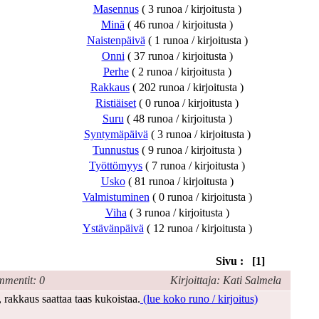
Masennus
( 3 runoa / kirjoitusta )
Minä
( 46 runoa / kirjoitusta )
Naistenpäivä
( 1 runoa / kirjoitusta )
Onni
( 37 runoa / kirjoitusta )
Perhe
( 2 runoa / kirjoitusta )
Rakkaus
( 202 runoa / kirjoitusta )
Ristiäiset
( 0 runoa / kirjoitusta )
Suru
( 48 runoa / kirjoitusta )
Syntymäpäivä
( 3 runoa / kirjoitusta )
Tunnustus
( 9 runoa / kirjoitusta )
Työttömyys
( 7 runoa / kirjoitusta )
Usko
( 81 runoa / kirjoitusta )
Valmistuminen
( 0 runoa / kirjoitusta )
Viha
( 3 runoa / kirjoitusta )
Ystävänpäivä
( 12 runoa / kirjoitusta )
Sivu : [1]
mentit: 0
Kirjoittaja: Kati Salmela
 rakkaus saattaa taas kukoistaa.
(lue koko runo / kirjoitus)