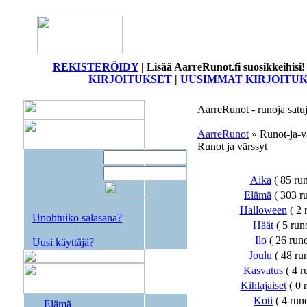
REKISTERÖIDY
|
Lisää AarreRunot.fi suosikkeihis
KIRJOITUKSET
|
UUSIMMAT KIRJOITU
AarreRunot - runoja satuja
AarreRunot
» Runot-ja-v
Runot ja värssyt
Aika
( 85 run
Elämä
( 303 ru
Halloween
( 2 r
Unohtuiko salasana?
Häät
( 5 runo
Ilo
( 26 runoa
Uusi käyttäjä?
Joulu
( 48 run
Kasvatus
( 4 ru
Kihlajaiset
( 0 r
Koti
( 4 runo
Elämä