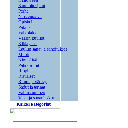
Halloween
Kummitusjutut
Perhe
Naistenpäivä
Opiskelu
Pakinat
Valkolakki
Väärin kuullut
Kihlajaiset
Laulun sanat ja sanoitukset
Muoti
Nimipäivä
Palindromit
Rippi
Ristiäiset
Runot ja värssyt
Sadut ja tarinat
Valmistuminen
Vitsit ja sananlaskut
Kaikki kategoriat