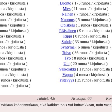
noa / kirjoitusta )
Luonto
( 175 runoa / kirjoitusta )
oa / kirjoitusta )
Mies
( 11 runoa / kirjoitusta )
oa / kirjoitusta )
Nainen
( 7 runoa / kirjoitusta )
unoa / kirjoitusta )
Nuoruus
( 5 runoa / kirjoitusta )
unoa / kirjoitusta )
Opiskelu
( 1 runoa / kirjoitusta )
unoa / kirjoitusta )
Pääsiäinen
( 9 runoa / kirjoitusta )
a / kirjoitusta )
Rippi
( 0 runoa / kirjoitusta )
oa / kirjoitusta )
Suhde
( 33 runoa / kirjoitusta )
oa / kirjoitusta )
Syntymä
( 6 runoa / kirjoitusta )
oa / kirjoitusta )
Toivo
( 36 runoa / kirjoitusta )
oa / kirjoitusta )
Työ
( 8 runoa / kirjoitusta )
noa / kirjoitusta )
Uni
( 20 runoa / kirjoitusta )
unoa / kirjoitusta )
Valkolakki
( 1 runoa / kirjoitusta )
unoa / kirjoitusta )
Vappu
( 4 runoa / kirjoitusta )
runoa / kirjoitusta )
Ystävyys
( 35 runoa / kirjoitusta )
runoa / kirjoitusta )
Tähdet: 4.6
Arvioijat: 66
Kom
e toisiaan kadottanutkaan, eikä kaikkea pois voi kuitatakkaan, noin vaan,