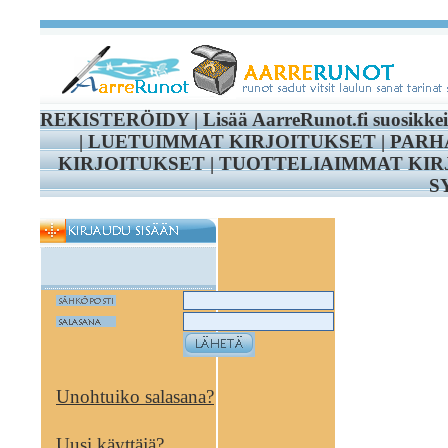
REKISTERÖIDY
|
Lisää AarreRunot.fi suosikke
|
LUETUIMMAT KIRJOITUKSET
|
PARH
KIRJOITUKSET
|
TUOTTELIAIMMAT KIR
S
Unohtuiko salasana?
Uusi käyttäjä?