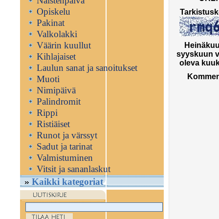
Naistenpäivä
Opiskelu
Tarkistusk
Pakinat
Valkolakki
Väärin kuullut
Heinäkuu
syyskuun v
Kihlajaiset
oleva kuuk
Laulun sanat ja sanoitukset
Komment
Muoti
Nimipäivä
Palindromit
Rippi
Ristiäiset
Runot ja värssyt
Sadut ja tarinat
Valmistuminen
Vitsit ja sananlaskut
Kaikki kategoriat