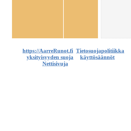
©
https://AarreRunot.fi
.
Tietosuojapolitiikka
,
yksityisyyden suoja
ja
käyttösäännöt
.
Nettisivuja
ja artikkeleita.