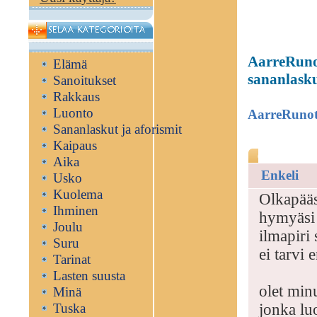
AarreRunot
Elämä
sananlasku
Sanoitukset
Rakkaus
Luonto
AarreRuno
Sananlaskut ja aforismit
Kaipaus
Aika
Enkeli
Usko
Kuolema
Olkapääs
Ihminen
hymyäsi 
Joulu
ilmapiri
Suru
ei tarvi 
Tarinat
Lasten suusta
olet min
Minä
Tuska
jonka lu