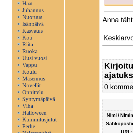
Häät
Juhannus
Nuoruus
Anna tähti
Isänpäivä
Kasvatus
Keskiarv
Koti
Riita
Ruoka
Uusi vuosi
Kirjoi
Vappu
Koulu
ajatuks
Masennus
Novellit
0 kommen
Onnittelu
Syntymäpäivä
Viha
Halloween
Nimi / Nimi
Kummitusjutut
Sähköpostio
Perhe
URL: