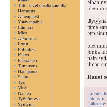
eihän nyt
Tuttu sävel uusilla sanoilla
olet min
Harrastus
Äitienpäivä
täytyyhä
Ystävänpäivä
tämä aa
Isänmaa
Mies
että sinu
Aikuisuus
Lorut
olet min
Politiikka
jonka lu
Kiitos
näin syd
Pääsiäinen
ilman si
Tunnustus
Hautajaiset
Runot sa
Sadut
Työ
Vitsit
Nainen
Lukukerto
Pituus: n.
Työttömyys
Lähetetty
Syntymä