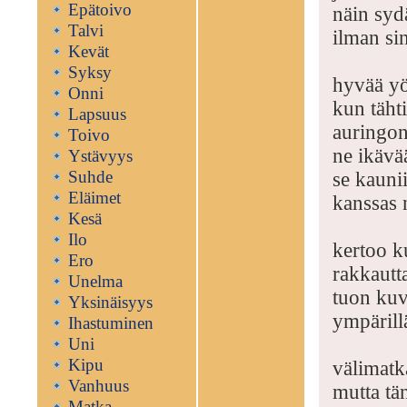
Epätoivo
näin syd
Talvi
ilman si
Kevät
Syksy
hyvää y
Onni
kun tähti
Lapsuus
auringon
Toivo
ne ikävä
Ystävyys
Suhde
se kauni
Eläimet
kanssas n
Kesä
Ilo
kertoo k
Ero
rakkautta
Unelma
tuon ku
Yksinäisyys
ympärill
Ihastuminen
Uni
Kipu
välimatk
Vanhuus
mutta tä
Matka