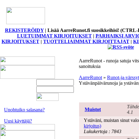
REKISTERÖIDY
|
Lisää AarreRunot.fi suosikkeihisi! (CTRL-
LUETUIMMAT KIRJOITUKSET
|
PARHAIKSI ARVI
KIRJOITUKSET
|
TUOTTELIAIMMAT KIRJOITTAJAT
|
K
AarreRunot - runoja satuja vits
sanoituksia
AarreRunot
»
Runot-ja-värssy
Ystävänpäivärunoja ja ystävän
Ystävänpäivä
Tähde
Muistot
Unohtuiko salasana?
4.1
Ystäväni, muistan sinut valo
Uusi käyttäjä?
kirjoitus)
Lukukertoja : 7843