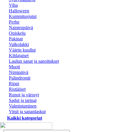
Viha
Halloween
Kummitusjutut
Perhe
Naistenpäivä
Opiskelu
Pakinat
Valkolakki
Väärin kuullut
Kihlajaiset
Laulun sanat ja sanoitukset
Muoti
Nimipäivä
Palindromit
Rippi
Ristiäiset
Runot ja värssyt
Sadut ja tarinat
Valmistuminen
Vitsit ja sananlaskut
Kaikki kategoriat