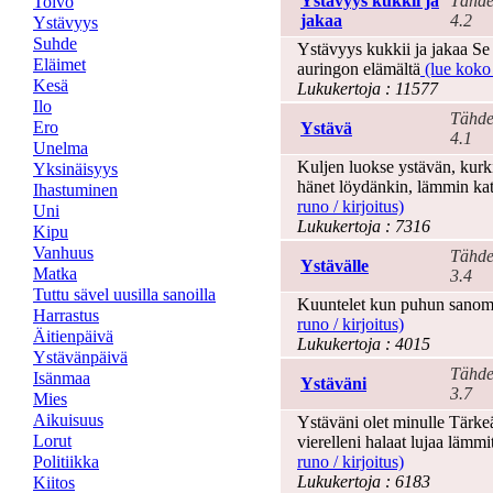
Ystävyys kukkii ja
Tähde
Toivo
jakaa
4.2
Ystävyys
Suhde
Ystävyys kukkii ja jakaa Se 
Eläimet
auringon elämältä
(lue koko 
Kesä
Lukukertoja : 11577
Ilo
Tähde
Ero
Ystävä
4.1
Unelma
Kuljen luokse ystävän, kurkis
Yksinäisyys
hänet löydänkin, lämmin kat
Ihastuminen
runo / kirjoitus)
Uni
Lukukertoja : 7316
Kipu
Vanhuus
Tähde
Ystävälle
Matka
3.4
Tuttu sävel uusilla sanoilla
Kuuntelet kun puhun sanoma
Harrastus
runo / kirjoitus)
Äitienpäivä
Lukukertoja : 4015
Ystävänpäivä
Tähde
Isänmaa
Ystäväni
3.7
Mies
Aikuisuus
Ystäväni olet minulle Tärkeä 
Lorut
vierelleni halaat lujaa läm
Politiikka
runo / kirjoitus)
Lukukertoja : 6183
Kiitos