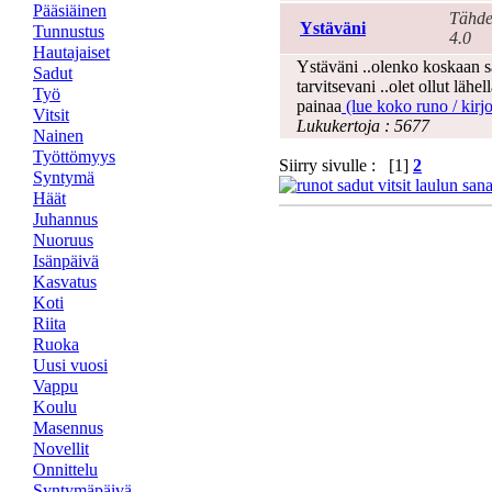
Pääsiäinen
Tähde
Ystäväni
Tunnustus
4.0
Hautajaiset
Ystäväni ..olenko koskaan sa
Sadut
tarvitsevani ..olet ollut lähel
Työ
painaa
(lue koko runo / kirjo
Vitsit
Lukukertoja : 5677
Nainen
Työttömyys
Siirry sivulle : [1]
2
Syntymä
Häät
Juhannus
Nuoruus
Isänpäivä
Kasvatus
Koti
Riita
Ruoka
Uusi vuosi
Vappu
Koulu
Masennus
Novellit
Onnittelu
Syntymäpäivä