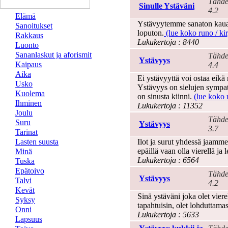
Tähde
Sinulle Ystäväni
4.2
Elämä
Ystävyytemme sanaton kauan
Sanoitukset
loputon.
(lue koko runo / kir
Rakkaus
Lukukertoja : 8440
Luonto
Sananlaskut ja aforismit
Tähde
Ystävyys
Kaipaus
4.4
Aika
Ei ystävyyttä voi ostaa eikä
Usko
Ystävyys on sielujen sympat
Kuolema
on sinusta kiinni.
(lue koko r
Ihminen
Lukukertoja : 11352
Joulu
Tähde
Suru
Ystävyys
3.7
Tarinat
Lasten suusta
Ilot ja surut yhdessä jaamm
epäillä vaan olla vierellä ja l
Minä
Lukukertoja : 6564
Tuska
Epätoivo
Tähde
Ystävyys
Talvi
4.2
Kevät
Sinä ystäväni joka olet viere
Syksy
tapahtuisin, olet lohduttama
Onni
Lukukertoja : 5633
Lapsuus