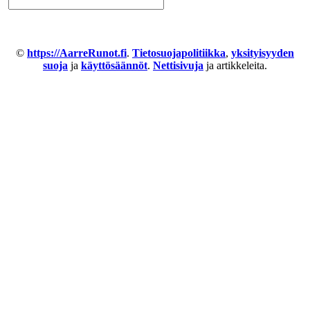
©
https://AarreRunot.fi
.
Tietosuojapolitiikka
,
yksityisyyden
suoja
ja
käyttösäännöt
.
Nettisivuja
ja artikkeleita.