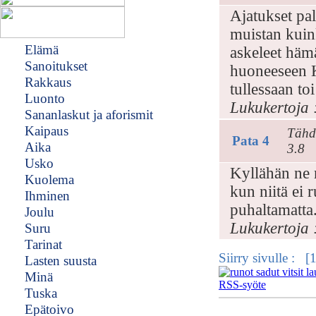
Ajatukset pa
muistan kuink
Elämä
askeleet hämä
Sanoitukset
huoneeseen K
Rakkaus
tullessaan to
Luonto
Lukukertoja 
Sananlaskut ja aforismit
Kaipaus
Tähd
Pata 4
Aika
3.8
Usko
Kyllähän ne 
Kuolema
kun niitä ei r
Ihminen
puhaltamatta
Joulu
Lukukertoja 
Suru
Tarinat
Siirry sivulle :
Lasten suusta
Minä
Tuska
Epätoivo