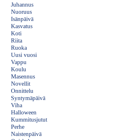
Juhannus
Nuoruus
Isänpäivä
Kasvatus
Koti
Riita
Ruoka
Uusi vuosi
Vappu
Koulu
Masennus
Novellit
Onnittelu
Syntymäpäivä
Viha
Halloween
Kummitusjutut
Perhe
Naistenpäivä