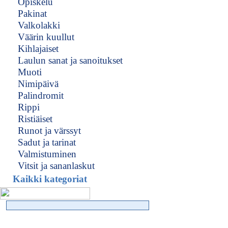
Opiskelu
Pakinat
Valkolakki
Väärin kuullut
Kihlajaiset
Laulun sanat ja sanoitukset
Muoti
Nimipäivä
Palindromit
Rippi
Ristiäiset
Runot ja värssyt
Sadut ja tarinat
Valmistuminen
Vitsit ja sananlaskut
Kaikki kategoriat