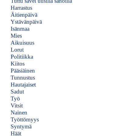
Tuttu sävel uusilla sanoilla
Harrastus
Äitienpäivä
Ystävänpäivä
Isänmaa
Mies
Aikuisuus
Lorut
Politiikka
Kiitos
Pääsiäinen
Tunnustus
Hautajaiset
Sadut
Työ
Vitsit
Nainen
Työttömyys
Syntymä
Häät