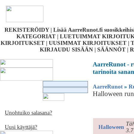
REKISTERÖIDY
|
Lisää AarreRunot.fi suosikkeihi
KATEGORIAT
|
LUETUIMMAT KIRJOITU
KIRJOITUKSET
|
UUSIMMAT KIRJOITUKSET
|
KIRJAUDU SISÄÄN
|
SÄÄNNÖT
|
R
AarreRunot - r
tarinoita sanan
AarreRunot
»
Ru
Halloween run
Unohtuiko salasana?
Halloween
Täh
Uusi käyttäjä?
Halloween
3.7