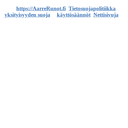
©
https://AarreRunot.fi
.
Tietosuojapolitiikka
,
yksityisyyden suoja
ja
käyttösäännöt
.
Nettisivuja
ja
artikkeleita.