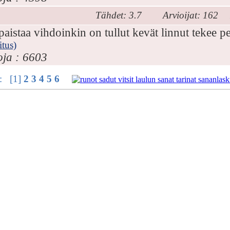
Tähdet: 3.7
Arvioijat: 162
aistaa vihdoinkin on tullut kevät linnut tekee 
itus)
oja : 6603
e : [1]
2
3
4
5
6