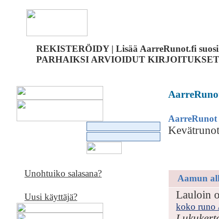
REKISTERÖIDY
|
Lisää AarreRunot.fi suos
PARHAIKSI ARVIOIDUT KIRJOITUKSE
AarreRunot 
AarreRunot
Kevätrunot
Kevät
Unohtuiko salasana?
Aamun al
Lauloin o
Uusi käyttäjä?
koko runo /
Lukukert