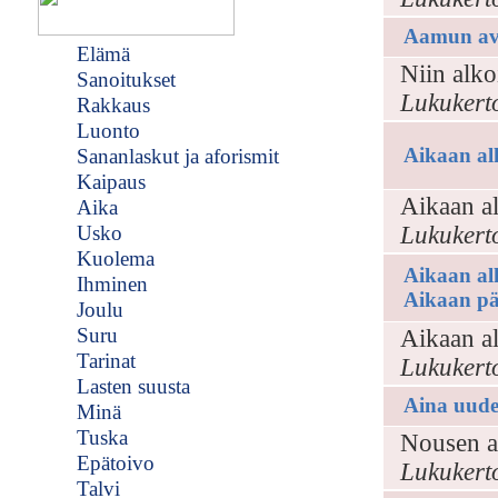
Aamun av
Elämä
Niin alkoi
Sanoitukset
Lukukert
Rakkaus
Luonto
Aikaan al
Sananlaskut ja aforismit
Kaipaus
Aikaan a
Aika
Usko
Lukukert
Kuolema
Aikaan al
Ihminen
Aikaan pä
Joulu
Suru
Aikaan a
Tarinat
Lukukert
Lasten suusta
Aina uude
Minä
Tuska
Nousen a
Epätoivo
Lukukert
Talvi