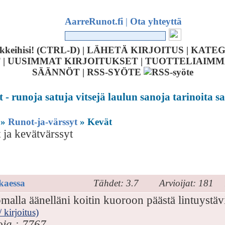
AarreRunot.fi
|
Ota yhteyttä
ikkeihisi! (CTRL-D) |
LÄHETÄ KIRJOITUS
|
KATEG
T
|
UUSIMMAT KIRJOITUKSET
|
TUOTTELIAIMM
SÄÄNNÖT
|
RSS-SYÖTE
- runoja satuja vitsejä laulun sanoja tarinoita s
»
Runot-ja-värssyt
» Kevät
 ja kevätvärssyt
kaessa
Tähdet: 3.7
Arvioijat: 181
malla äänelläni koitin kuoroon päästä lintuystävi
 kirjoitus)
oja : 7767