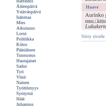
Harrastus
Äitienpäivä
Haave
Ystävänpäivä
Aurinko p
Isänmaa
runo / kirjo
Mies
Lukukert
Aikuisuus
Lorut
Siirry sivull
Politiikka
Kiitos
Pääsiäinen
Tunnustus
Hautajaiset
Sadut
Työ
Vitsit
Nainen
Työttömyys
Syntymä
Häät
Juhannus