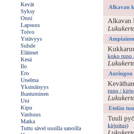
Kevät
Alkavan k
Syksy
Onni
Alkavan 
Lapsuus
Lukukert
Toivo
Ystävyys
Ampiaine
Suhde
Kukkaruuk
Eläimet
koko runo /
Kesä
Lukukert
Ilo
Ero
Auringon 
Unelma
Keväthang
Yksinäisyys
runo / kirjo
Ihastuminen
Lukukert
Uni
Kipu
Etelän tuu
Vanhuus
Tuuli pyö
Matka
kirjoitus)
Tuttu sävel uusilla sanoilla
Lukukert