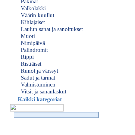
Pakinat
Valkolakki
Väärin kuullut
Kihlajaiset
Laulun sanat ja sanoitukset
Muoti
Nimipäivä
Palindromit
Rippi
Ristiäiset
Runot ja värssyt
Sadut ja tarinat
Valmistuminen
Vitsit ja sananlaskut
Kaikki kategoriat