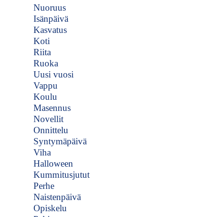
Nuoruus
Isänpäivä
Kasvatus
Koti
Riita
Ruoka
Uusi vuosi
Vappu
Koulu
Masennus
Novellit
Onnittelu
Syntymäpäivä
Viha
Halloween
Kummitusjutut
Perhe
Naistenpäivä
Opiskelu