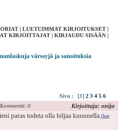
ORIAT
|
LUETUIMMAT KIRJOITUKSET
|
AT KIRJOITTAJAT
|
KIRJAUDU SISÄÄN
|
ananlaskuja värssyjä ja sanoituksia
Sivu : [1]
2
3
4
5
6
Kirjoittaja: onija
Kommentit: 0
eni paras todeta olla hiljaa kuunnella
(lue