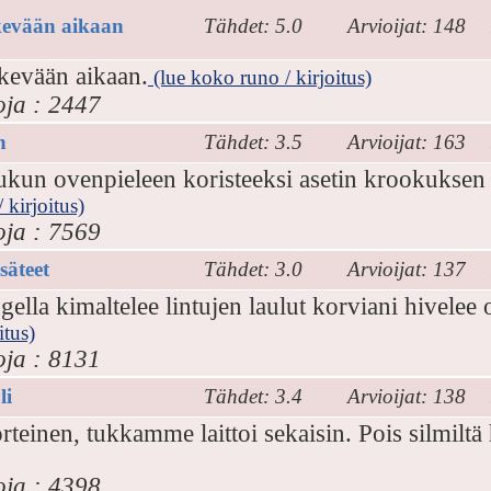
evään aikaan
Tähdet: 5.0
Arvioijat: 148
kevään aikaan.
(lue koko runo / kirjoitus)
oja : 2447
n
Tähdet: 3.5
Arvioijat: 163
un ovenpieleen koristeeksi asetin krookuksen ja
 kirjoitus)
oja : 7569
säteet
Tähdet: 3.0
Arvioijat: 137
ella kimaltelee lintujen laulut korviani hivelee 
itus)
oja : 8131
li
Tähdet: 3.4
Arvioijat: 138
rteinen, tukkamme laittoi sekaisin. Pois silmiltä 
oja : 4398