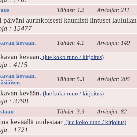
aus
Tähdet: 4.2
Arvioijat: 211
 päiväni aurinkoisesti kauniisti lintuset laulullan
oja : 15477
kavan kevään.
Tähdet: 4.1
Arvioijat: 149
lkavan kevään.
(lue koko runo / kirjoitus)
oja : 4115
kavan kevään.
Tähdet: 5.3
Arvioijat: 205
äsiäisen
lkavan kevään.
(lue koko runo / kirjoitus)
oja : 3798
staan
Tähdet: 3.6
Arvioijat: 82
ina keväällä uudestaan
(lue koko runo / kirjoitus)
oja : 1721