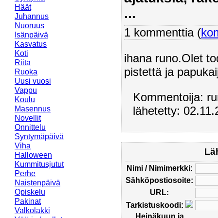
Häät
...
Juhannus
Nuoruus
1 kommenttia (
ko
Isänpäivä
Kasvatus
Koti
ihana runo.Olet t
Riita
pistettä ja papukai
Ruoka
Uusi vuosi
Vappu
Kommentoija: ru
Koulu
lähetetty: 02.11
Masennus
Novellit
Onnittelu
Syntymäpäivä
Viha
Lä
Halloween
Kummitusjutut
Nimi / Nimimerkki:
Perhe
Sähköpostiosoite:
Naistenpäivä
Opiskelu
URL:
Pakinat
Tarkistuskoodi:
Valkolakki
Heinäkuun ja