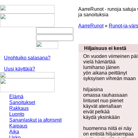
AarreRunot - runoja satuja 
ja sanoituksia
AarreRunot
»
Runot-ja-värs
Hiljaisuus ei kestä
On vuoden viimeinen pä
Unohtuiko salasana?
vielä hämärtää
lumiharso jäinen
Uusi käyttäjä?
yön aikana peittänyt
syksyisen vihreän maan
hiljaisina
omassa rauhassaan
Elämä
lintuset nuo pienet
Sanoitukset
käyvät ateriallaan
Rakkaus
eivät pelkää
Luonto
käydä yksinkään
Sananlaskut ja aforismit
Kaipaus
huomenna niitä ei näy
Aika
on entistä hiljaisempaa
Usko