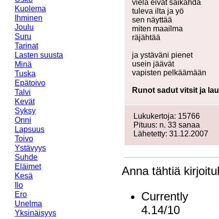
vielä eivät säikahdä
Kuolema
tuleva ilta ja yö
Ihminen
sen näyttää
Joulu
miten maailma
Suru
räjähtää
Tarinat
Lasten suusta
ja ystäväni pienet
usein jäävät
Minä
vapisten pelkäämään
Tuska
Epätoivo
Runot sadut vitsit ja la
Talvi
Kevät
Syksy
Lukukertoja: 15766
Onni
Pituus: n. 33 sanaa
Lapsuus
Lähetetty: 31.12.2007
Toivo
Ystävyys
Suhde
Eläimet
Anna tähtiä kirjoitu
Kesä
Ilo
Currently
Ero
Unelma
4.14/10
Yksinäisyys