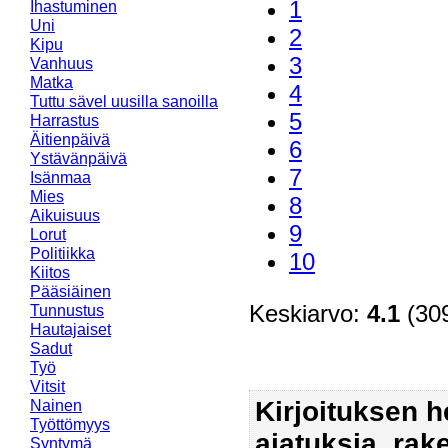
1
Ihastuminen
Uni
2
Kipu
3
Vanhuus
Matka
4
Tuttu sävel uusilla sanoilla
5
Harrastus
Äitienpäivä
6
Ystävänpäivä
7
Isänmaa
Mies
8
Aikuisuus
9
Lorut
Politiikka
10
Kiitos
Pääsiäinen
Keskiarvo:
4.1
(309
Tunnustus
Hautajaiset
Sadut
Työ
Vitsit
Kirjoituksen 
Nainen
Työttömyys
ajatuksia, rak
Syntymä