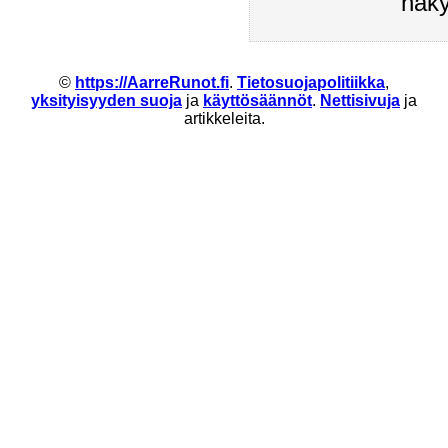
näky
©
https://AarreRunot.fi
.
Tietosuojapolitiikka
,
yksityisyyden suoja
ja
käyttösäännöt
.
Nettisivuja
ja
artikkeleita.