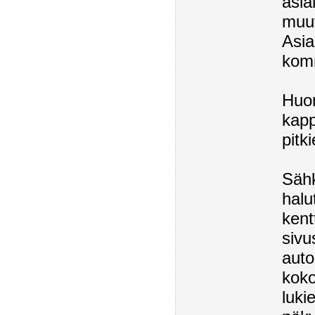
asia
muut
Asia
komm
Huom
kapp
pitk
Sähk
halu
kent
sivu
auto
koko
luki