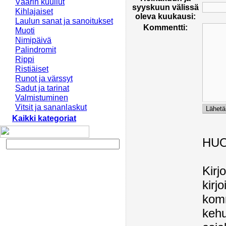
Väärin kuullut
syyskuun välissä
Kihlajaiset
oleva kuukausi:
Laulun sanat ja sanoitukset
Kommentti:
Muoti
Nimipäivä
Palindromit
Rippi
Ristiäiset
Runot ja värssyt
Sadut ja tarinat
Valmistuminen
Vitsit ja sananlaskut
Kaikki kategoriat
HU
Kirj
kirj
komm
kehu