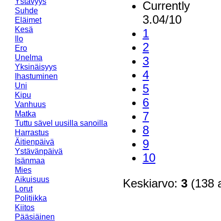
Ystävyys
Currently
Suhde
3.04/10
Eläimet
Kesä
1
Ilo
2
Ero
Unelma
3
Yksinäisyys
4
Ihastuminen
Uni
5
Kipu
6
Vanhuus
Matka
7
Tuttu sävel uusilla sanoilla
8
Harrastus
9
Äitienpäivä
Ystävänpäivä
10
Isänmaa
Mies
Aikuisuus
Keskiarvo:
3
(138 a
Lorut
Politiikka
Kiitos
Pääsiäinen