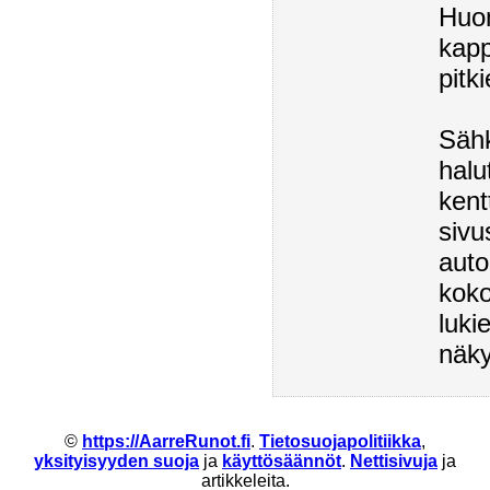
Huom
kapp
pitk
Sähk
halu
kent
sivu
auto
koko
luki
näky
©
https://AarreRunot.fi
.
Tietosuojapolitiikka
,
yksityisyyden suoja
ja
käyttösäännöt
.
Nettisivuja
ja
artikkeleita.