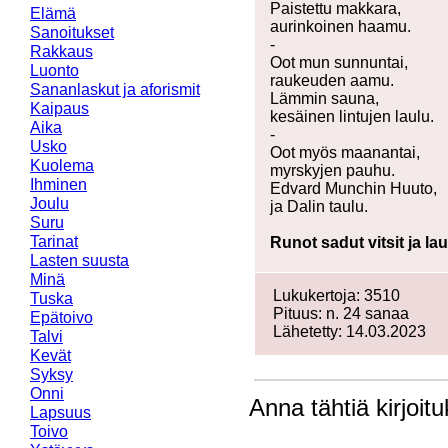
Paistettu makkara,
Elämä
aurinkoinen haamu.
Sanoitukset
-
Rakkaus
Oot mun sunnuntai,
Luonto
raukeuden aamu.
Sananlaskut ja aforismit
Lämmin sauna,
Kaipaus
kesäinen lintujen laulu.
Aika
-
Usko
Oot myös maanantai,
Kuolema
myrskyjen pauhu.
Ihminen
Edvard Munchin Huuto,
Joulu
ja Dalin taulu.
Suru
Tarinat
Runot sadut vitsit ja la
Lasten suusta
Minä
Lukukertoja: 3510
Tuska
Pituus: n. 24 sanaa
Epätoivo
Lähetetty: 14.03.2023
Talvi
Kevät
Syksy
Onni
Anna tähtiä kirjoit
Lapsuus
Toivo