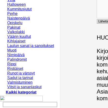
Halloween
Kummitusjutut
Perhe
Naistenpäivä
Opiskelu
Pakinat
Valkolakki
HU
Väärin kuullut
Kihlajaiset
Laulun sanat ja sanoitukset
Kirj
Muoti
Nimipäivä
kirj
Palindromit
komm
Rippi
Ristiäiset
kehu
Runot ja värssyt
asia
Sadut ja tarinat
Valmistuminen
muut
Vitsit ja sananlaskut
Asia
Kaikki kategoriat
komm