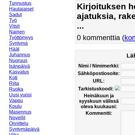
Tunnustus
Kirjoituksen 
Hautajaiset
ajatuksia, rak
Sadut
Työ
...
Vitsit
Nainen
0 kommenttia (
ko
Työttömyys
Syntymä
Häät
Juhannus
Lä
Nuoruus
Nimi / Nimimerkki:
Isänpäivä
Kasvatus
Sähköpostiosoite:
Koti
URL:
Riita
Tarkistuskoodi:
Ruoka
Uusi vuosi
Heinäkuun ja
Vappu
syyskuun välissä
Koulu
oleva kuukausi:
Masennus
Kommentti:
Novellit
Onnittelu
Syntymäpäivä
Viha