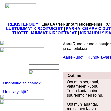
REKISTERÖIDY
|
Lisää AarreRunot.fi suosikkeihisi! (C
LUETUIMMAT KIRJOITUKSET
|
PARHAIKSI ARVIOIDUT
TUOTTELIAIMMAT KIRJOITTAJAT
|
KIRJAUDU SIS
AarreRunot - runoja satuja 
ja sanoituksia
AarreRunot
»
Runot-ja-värs
Oot mun
Oot mun perjantai,
Unohtuiko salasana?
valtameren kuohu.
Tulen kantamoinen,
Uusi käyttäjä?
suurenmoinen roihu.
-
Oot mun lauantai,
metsäinen laavu.