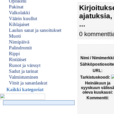
Opiskelu
Kirjoituk
Pakinat
Valkolakki
ajatuksia,
Väärin kuullut
...
Kihlajaiset
Laulun sanat ja sanoitukset
0 kommenttia
Muoti
Nimipäivä
Palindromit
Rippi
Nimi / Nimimerkki
Ristiäiset
Sähköpostiosoite
Runot ja värssyt
Sadut ja tarinat
URL:
Valmistuminen
Tarkistuskoodi:
Vitsit ja sananlaskut
Heinäkuun ja
syyskuun väliss
Kaikki kategoriat
oleva kuukausi:
Kommentti: