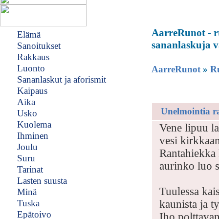
AarreRunot - ru
Elämä
sananlaskuja v
Sanoitukset
Rakkaus
Luonto
AarreRunot
»
Ru
Sananlaskut ja aforismit
Kaipaus
Aika
Unelmointia r
Usko
Kuolema
Vene lipuu lai
Ihminen
vesi kirkkaan
Joulu
Rantahiekka
Suru
aurinko luo s
Tarinat
Lasten suusta
Tuulessa kais
Minä
Tuska
kaunista ja t
Epätoivo
Iho polttava