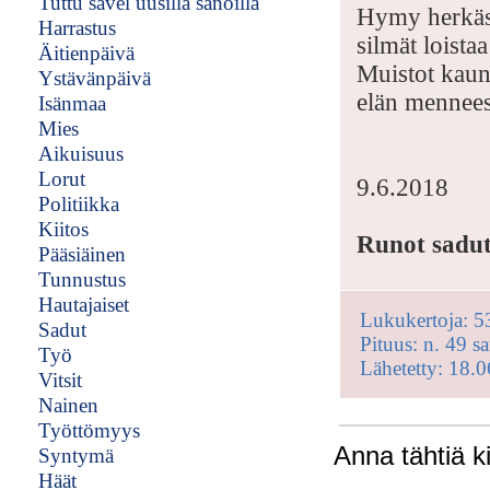
Tuttu sävel uusilla sanoilla
Hymy herkäs
Harrastus
silmät loistaa 
Äitienpäivä
Muistot kaun
Ystävänpäivä
elän mennees
Isänmaa
Mies
Aikuisuus
Lorut
9.6.2018
Politiikka
Kiitos
Runot sadut 
Pääsiäinen
Tunnustus
Hautajaiset
Lukukertoja: 5
Sadut
Pituus: n. 49 s
Työ
Lähetetty: 18.
Vitsit
Nainen
Työttömyys
Anna tähtiä ki
Syntymä
Häät