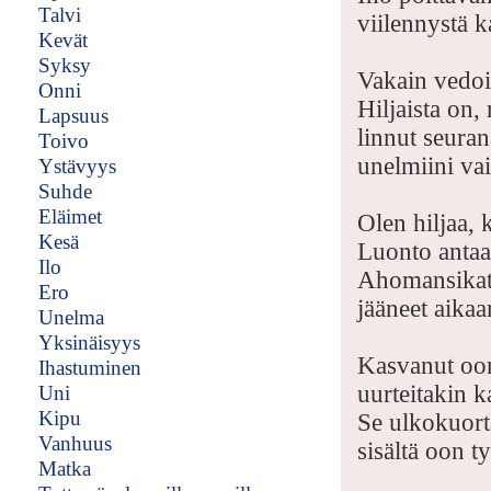
Talvi
viilennystä k
Kevät
Syksy
Vakain vedo
Onni
Hiljaista on,
Lapsuus
linnut seuran
Toivo
unelmiini va
Ystävyys
Suhde
Eläimet
Olen hiljaa, 
Kesä
Luonto antaa
Ilo
Ahomansikat
Ero
jääneet aika
Unelma
Yksinäisyys
Kasvanut oon
Ihastuminen
uurteitakin k
Uni
Kipu
Se ulkokuort
Vanhuus
sisältä oon t
Matka