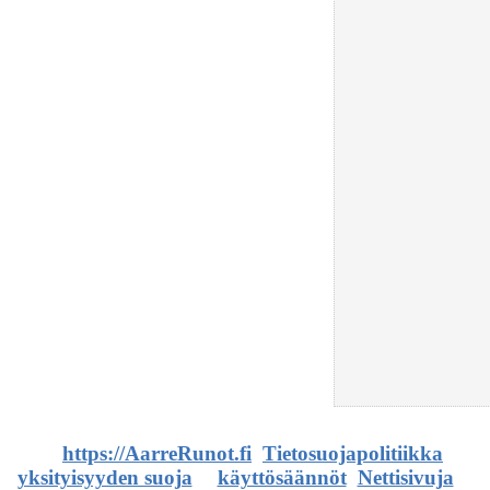
©
https://AarreRunot.fi
.
Tietosuojapolitiikka
,
yksityisyyden suoja
ja
käyttösäännöt
.
Nettisivuja
ja