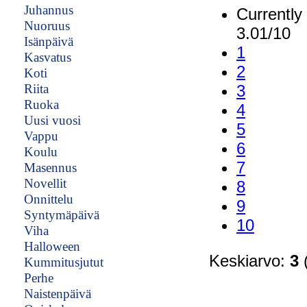
Juhannus
Currently
Nuoruus
3.01/10
Isänpäivä
1
Kasvatus
2
Koti
Riita
3
Ruoka
4
Uusi vuosi
5
Vappu
6
Koulu
7
Masennus
Novellit
8
Onnittelu
9
Syntymäpäivä
10
Viha
Halloween
Keskiarvo:
3
(
Kummitusjutut
Perhe
Naistenpäivä