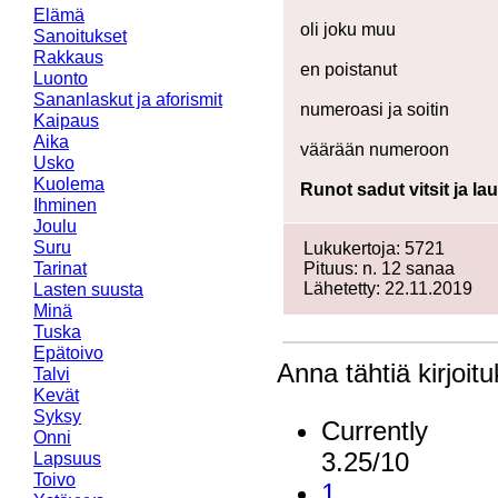
Elämä
oli joku muu
Sanoitukset
Rakkaus
en poistanut
Luonto
Sananlaskut ja aforismit
numeroasi ja soitin
Kaipaus
Aika
väärään numeroon
Usko
Kuolema
Runot sadut vitsit ja la
Ihminen
Joulu
Suru
Lukukertoja: 5721
Tarinat
Pituus: n. 12 sanaa
Lähetetty: 22.11.2019
Lasten suusta
Minä
Tuska
Epätoivo
Anna tähtiä kirjoitu
Talvi
Kevät
Syksy
Currently
Onni
3.25/10
Lapsuus
Toivo
1