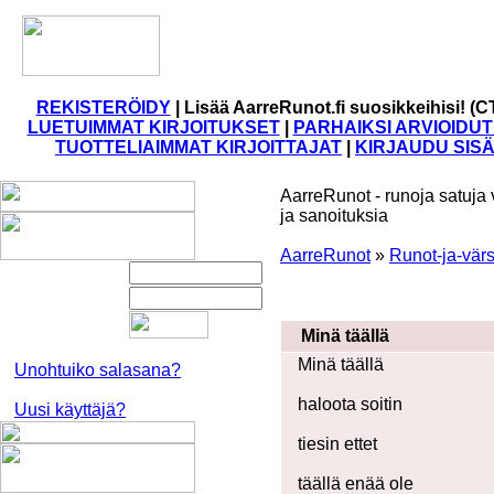
REKISTERÖIDY
|
Lisää AarreRunot.fi suosikkeihisi! (C
LUETUIMMAT KIRJOITUKSET
|
PARHAIKSI ARVIOIDUT
TUOTTELIAIMMAT KIRJOITTAJAT
|
KIRJAUDU SIS
AarreRunot - runoja satuja 
ja sanoituksia
AarreRunot
»
Runot-ja-värs
Minä täällä
Minä täällä
Unohtuiko salasana?
haloota soitin
Uusi käyttäjä?
tiesin ettet
täällä enää ole