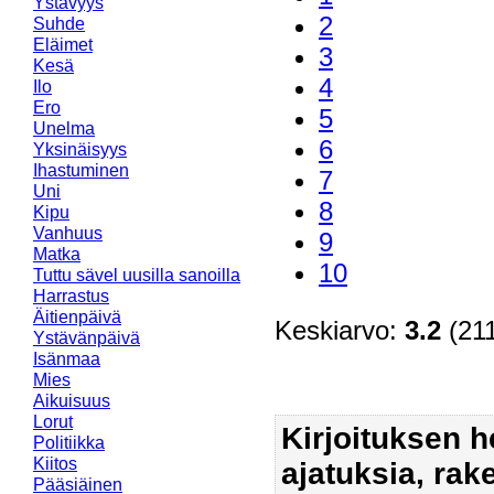
Ystävyys
2
Suhde
Eläimet
3
Kesä
4
Ilo
Ero
5
Unelma
6
Yksinäisyys
Ihastuminen
7
Uni
8
Kipu
Vanhuus
9
Matka
10
Tuttu sävel uusilla sanoilla
Harrastus
Äitienpäivä
Keskiarvo:
3.2
(211
Ystävänpäivä
Isänmaa
Mies
Aikuisuus
Lorut
Kirjoituksen 
Politiikka
Kiitos
ajatuksia, rak
Pääsiäinen