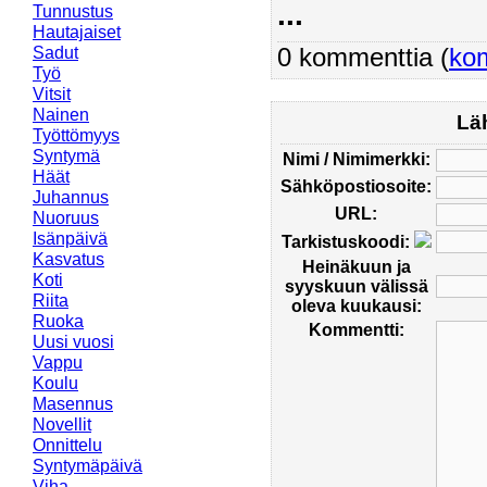
...
Tunnustus
Hautajaiset
0 kommenttia (
ko
Sadut
Työ
Vitsit
Nainen
Lä
Työttömyys
Syntymä
Nimi / Nimimerkki:
Häät
Sähköpostiosoite:
Juhannus
URL:
Nuoruus
Isänpäivä
Tarkistuskoodi:
Kasvatus
Heinäkuun ja
Koti
syyskuun välissä
Riita
oleva kuukausi:
Ruoka
Kommentti:
Uusi vuosi
Vappu
Koulu
Masennus
Novellit
Onnittelu
Syntymäpäivä
Viha