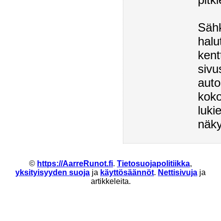
Sähk
halu
kent
sivu
auto
koko
luki
näky
©
https://AarreRunot.fi
.
Tietosuojapolitiikka
,
yksityisyyden suoja
ja
käyttösäännöt
.
Nettisivuja
ja
artikkeleita.