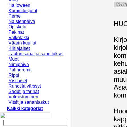
Halloween
Kummitusjutut
Perhe
Naistenpäivä
HU
Opiskelu
Pakinat
Valkolakki
Kirj
Väärin kuullut
kirj
Kihlajaiset
Laulun sanat ja sanoitukset
komm
Muoti
kehu
Nimipäivä
Palindromit
asia
Rippi
muut
Ristiäiset
Asia
Runot ja värssyt
Sadut ja tarinat
komm
Valmistuminen
Vitsit ja sananlaskut
Kaikki kategoriat
Huom
kapp
pitk