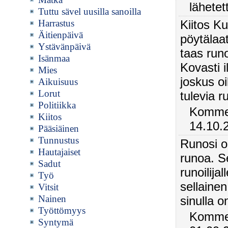
lähetet
Tuttu sävel uusilla sanoilla
Harrastus
Kiitos K
Äitienpäivä
pöytälaat
Ystävänpäivä
taas run
Isänmaa
Kovasti 
Mies
joskus oi
Aikuisuus
Lorut
tulevia r
Politiikka
Komment
Kiitos
14.10.
Pääsiäinen
Tunnustus
Runosi on
Hautajaiset
runoa. Se
Sadut
runoilija
Työ
sellainen.
Vitsit
Nainen
sinulla o
Työttömyys
Kommen
Syntymä