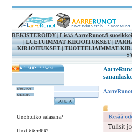
REKISTERÖIDY
|
Lisää AarreRunot.fi suosikke
|
LUETUIMMAT KIRJOITUKSET
|
PARH
KIRJOITUKSET
|
TUOTTELIAIMMAT KIR
S
AarreRunot
sananlasku
AarreRuno
Kesää od
Unohtuiko salasana?
Tulisit j
Uusi käyttäjä?