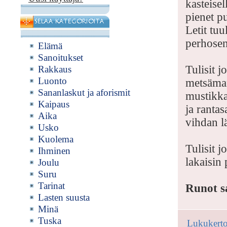
kasteisel
pienet p
Letit tuu
perhosen
Elämä
Sanoitukset
Tulisit j
Rakkaus
Luonto
metsäman
Sananlaskut ja aforismit
mustikka
Kaipaus
ja ranta
Aika
vihdan l
Usko
Kuolema
Tulisit jo
Ihminen
lakaisin 
Joulu
Suru
Tarinat
Runot sa
Lasten suusta
Minä
Tuska
Lukukerto