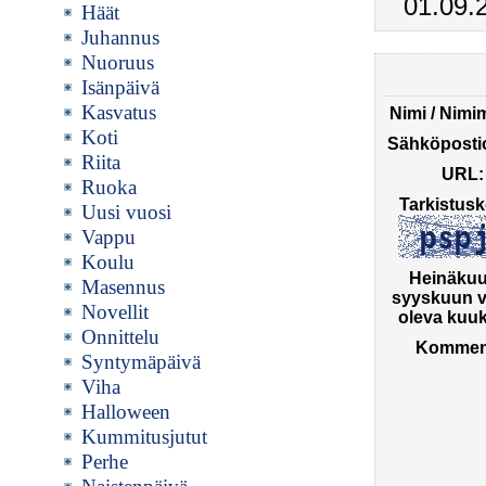
01.09.
Häät
Juhannus
Nuoruus
Isänpäivä
Kasvatus
Nimi / Nimi
Koti
Sähköpostio
Riita
URL:
Ruoka
Tarkistusk
Uusi vuosi
Vappu
Koulu
Heinäkuu
Masennus
syyskuun v
Novellit
oleva kuuk
Onnittelu
Komment
Syntymäpäivä
Viha
Halloween
Kummitusjutut
Perhe