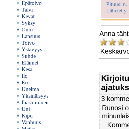
Epätoivo
Pituus: n.
Talvi
Lähetetty
Kevät
Syksy
Onni
Anna täht
Lapsuus
Toivo
Ystävyys
Keskiarv
Suhde
Eläimet
Kesä
Ilo
Kirjoi
Ero
ajatuks
Unelma
Yksinäisyys
3 kommen
Ihastuminen
Runosi o
Uni
minunlais
Kipu
Vanhuus
Kommen
Matka