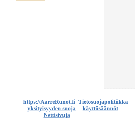
©
https://AarreRunot.fi
.
Tietosuojapolitiikka
,
yksityisyyden suoja
ja
käyttösäännöt
.
Nettisivuja
ja artikkeleita.