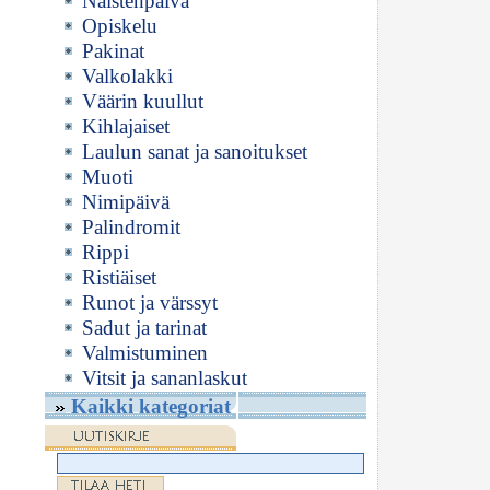
Naistenpäivä
Opiskelu
Pakinat
Valkolakki
Väärin kuullut
Kihlajaiset
Laulun sanat ja sanoitukset
Muoti
Nimipäivä
Palindromit
Rippi
Ristiäiset
Runot ja värssyt
Sadut ja tarinat
Valmistuminen
Vitsit ja sananlaskut
Kaikki kategoriat