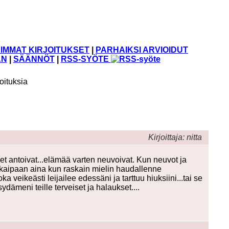
IMMAT KIRJOITUKSET
|
PARHAIKSI ARVIOIDUT
ÄN
|
SÄÄNNÖT
|
RSS-SYÖTE
oituksia
Kirjoittaja: nitta
et antoivat...elämää varten neuvoivat. Kun neuvot ja
itä kaipaan aina kun raskain mielin haudallenne
a veikeästi leijailee edessäni ja tarttuu hiuksiini...tai se
dämeni teille terveiset ja halaukset....