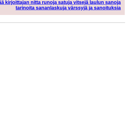
ää kirjoittajan nitta runoja satuja vitsejä laulun sanoja
tarinoita sananlaskuja värssyjä ja sanoituksia