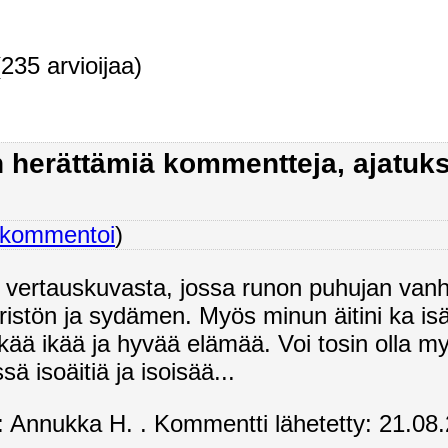
235 arvioijaa)
n herättämiä kommentteja, ajatuks
kommentoi
)
ti vertauskuvasta, jossa runon puhujan vanh
istön ja sydämen. Myös minun äitini ka isän
itkää ikää ja hyvää elämää. Voi tosin olla 
sä isoäitiä ja isoisää...
 Annukka H. . Kommentti lähetetty: 21.08.