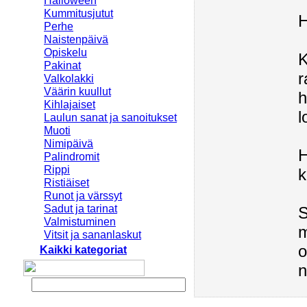
Halloween
Kummitusjutut
Perhe
Naistenpäivä
Opiskelu
K
Pakinat
r
Valkolakki
Väärin kuullut
h
Kihlajaiset
l
Laulun sanat ja sanoitukset
Muoti
Nimipäivä
H
Palindromit
Rippi
k
Ristiäiset
Runot ja värssyt
Sadut ja tarinat
S
Valmistuminen
m
Vitsit ja sananlaskut
o
Kaikki kategoriat
n