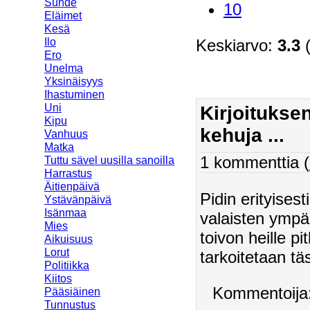
Suhde
10
Eläimet
Kesä
Ilo
Keskiarvo:
3.3
(
Ero
Unelma
Yksinäisyys
Ihastuminen
Uni
Kirjoitukse
Kipu
kehuja ...
Vanhuus
Matka
1 kommenttia (
Tuttu sävel uusilla sanoilla
Harrastus
Äitienpäivä
Pidin erityises
Ystävänpäivä
Isänmaa
valaisten ympär
Mies
toivon heille p
Aikuisuus
Lorut
tarkoitetaan täs
Politiikka
Kiitos
Kommentoija:
Pääsiäinen
Tunnustus