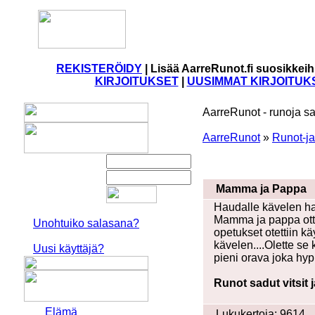
REKISTERÖIDY
|
Lisää AarreRunot.fi suosikkeih
KIRJOITUKSET
|
UUSIMMAT KIRJOITUK
AarreRunot - runoja sa
AarreRunot
»
Runot-ja
Mamma ja Pappa
Haudalle kävelen har
Mamma ja pappa ottiv
Unohtuiko salasana?
opetukset otettiin kä
kävelen....Olette se 
Uusi käyttäjä?
pieni orava joka hyp
Runot sadut vitsit 
Elämä
Lukukertoja: 9614