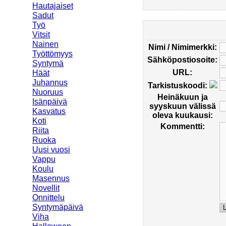
Hautajaiset
Sadut
Työ
Vitsit
Nainen
Nimi / Nimimerkki:
Työttömyys
Sähköpostiosoite:
Syntymä
URL:
Häät
Juhannus
Tarkistuskoodi:
Nuoruus
Heinäkuun ja
Isänpäivä
syyskuun välissä
Kasvatus
oleva kuukausi:
Koti
Kommentti:
Riita
Ruoka
Uusi vuosi
Vappu
Koulu
Masennus
Novellit
Onnittelu
Syntymäpäivä
Viha