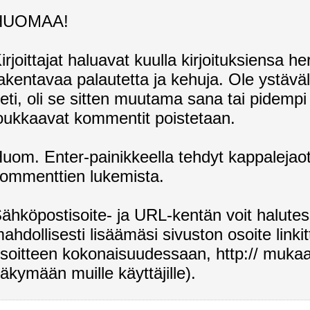
HUOMAA!
irjoittajat haluavat kuulla kirjoituksiensa 
akentavaa palautetta ja kehuja. Ole ystäväl
eti, oli se sitten muutama sana tai pidemp
oukkaavat kommentit poistetaan.
uom. Enter-painikkeella tehdyt kappalejaot 
ommenttien lukemista.
ähköpostisoite- ja URL-kentän voit halutess
ahdollisesti lisäämäsi sivuston osoite linkit
soitteen kokonaisuudessaan, http:// mukaan
äkymään muille käyttäjille).