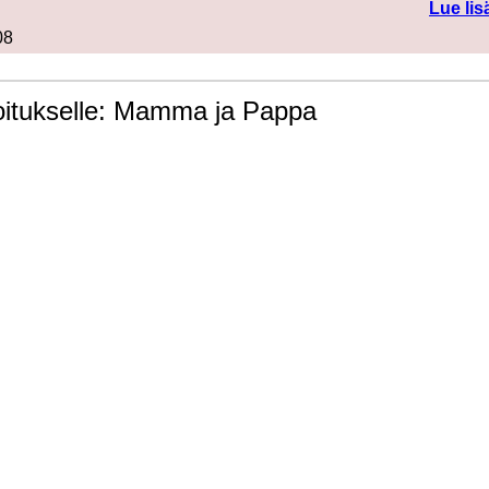
Lue lis
08
joitukselle: Mamma ja Pappa