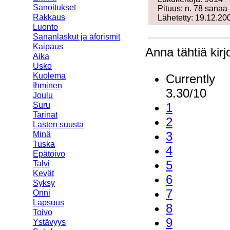
Sanoitukset
Pituus: n. 78 sanaa
Rakkaus
Lähetetty: 19.12.20
Luonto
Sananlaskut ja aforismit
Kaipaus
Anna tähtiä kir
Aika
Usko
Kuolema
Currently
Ihminen
3.30/10
Joulu
Suru
1
Tarinat
2
Lasten suusta
3
Minä
Tuska
4
Epätoivo
5
Talvi
Kevät
6
Syksy
7
Onni
Lapsuus
8
Toivo
9
Ystävyys