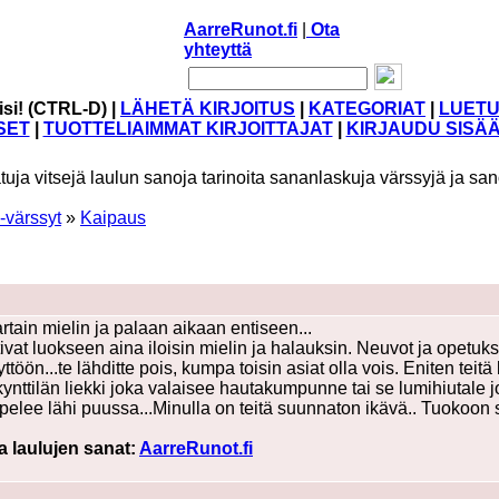
AarreRunot.fi
|
Ota
yhteyttä
isi! (CTRL-D) |
LÄHETÄ KIRJOITUS
|
KATEGORIAT
|
LUETU
SET
|
TUOTTELIAIMMAT KIRJOITTAJAT
|
KIRJAUDU SISÄ
tuja vitsejä laulun sanoja tarinoita sananlaskuja värssyjä ja san
-värssyt
»
Kaipaus
tain mielin ja palaan aikaan entiseen...
at luokseen aina iloisin mielin ja halauksin. Neuvot ja opetuks
yttöön...te lähditte pois, kumpa toisin asiat olla vois. Eniten te
kynttilän liekki joka valaisee hautakumpunne tai se lumihiutale jok
pelee lähi puussa...Minulla on teitä suunnaton ikävä.. Tuokoon sy
ja laulujen sanat:
AarreRunot.fi