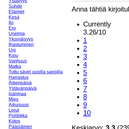
Ystävyys
Suhde
Anna tähtiä kirjoit
Eläimet
Kesä
Ilo
Currently
Ero
3.26/10
Unelma
1
Yksinäisyys
Ihastuminen
2
Uni
3
Kipu
Vanhuus
4
Matka
5
Tuttu sävel uusilla sanoilla
Harrastus
6
Äitienpäivä
7
Ystävänpäivä
Isänmaa
8
Mies
9
Aikuisuus
Lorut
10
Politiikka
Kiitos
Keskiarvo:
3.3
(239
Pääsiäinen