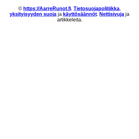
©
https://AarreRunot.fi
.
Tietosuojapolitiikka
,
yksityisyyden suoja
ja
käyttösäännöt
.
Nettisivuja
ja
artikkeleita.