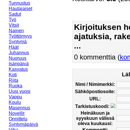
Tunnustus
Hautajaiset
Sadut
Työ
Vitsit
Kirjoituksen 
Nainen
ajatuksia, rak
Työttömyys
Syntymä
...
Häät
Juhannus
0 kommenttia (
ko
Nuoruus
Isänpäivä
Kasvatus
Lä
Koti
Riita
Nimi / Nimimerkki:
Ruoka
Uusi vuosi
Sähköpostiosoite:
Vappu
URL:
Koulu
Tarkistuskoodi:
Masennus
Heinäkuun ja
Novellit
syyskuun välissä
Onnittelu
oleva kuukausi:
Syntymäpäivä
Viha
Kommentti: