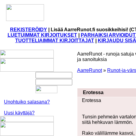
REKISTERÖIDY
|
Lisää AarreRunot.fi suosikkeihisi! (C
LUETUIMMAT KIRJOITUKSET
|
PARHAIKSI ARVIOIDUT
TUOTTELIAIMMAT KIRJOITTAJAT
|
KIRJAUDU SIS
AarreRunot - runoja satuja 
ja sanoituksia
AarreRunot
»
Runot-ja-värs
Erotessa
Erotessa
Unohtuiko salasana?
Uusi käyttäjä?
Tunsin pehmeän vartalon
siitä hehkuvan lämmön.
Rako välillämme kasvoi,