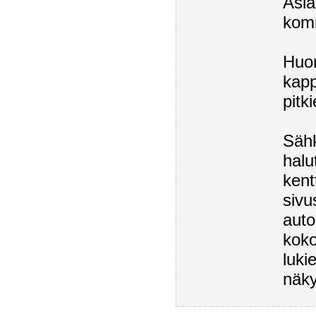
Asia
komm
Huom
kapp
pitk
Sähk
halu
kent
sivu
auto
koko
luki
näky