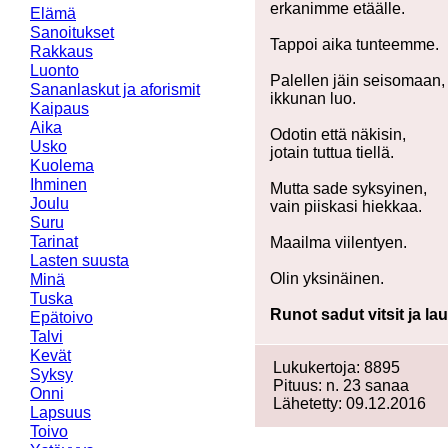
erkanimme etäälle.
Elämä
Sanoitukset
Tappoi aika tunteemme.
Rakkaus
Luonto
Palellen jäin seisomaan,
Sananlaskut ja aforismit
ikkunan luo.
Kaipaus
Aika
Odotin että näkisin,
Usko
jotain tuttua tiellä.
Kuolema
Ihminen
Mutta sade syksyinen,
Joulu
vain piiskasi hiekkaa.
Suru
Tarinat
Maailma viilentyen.
Lasten suusta
Olin yksinäinen.
Minä
Tuska
Runot sadut vitsit ja la
Epätoivo
Talvi
Kevät
Lukukertoja: 8895
Syksy
Pituus: n. 23 sanaa
Onni
Lähetetty: 09.12.2016
Lapsuus
Toivo