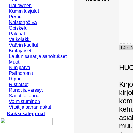
Halloween
Kummitusjutut
Perhe
Naistenpäivä
Opiskelu
Pakinat
Valkolakki
Väärin kuullut
Kihlajaiset
Laulun sanat ja sanoitukset
Muoti
HU
Nimipäivä
Palindromit
Rippi
Kirj
Ristiäiset
Runot ja värssyt
kirj
Sadut ja tarinat
komm
Valmistuminen
Vitsit ja sananlaskut
kehu
Kaikki kategoriat
asia
muut