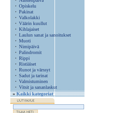
Naistenpäivä
Opiskelu
Pakinat
Valkolakki
Väärin kuullut
Kihlajaiset
Laulun sanat ja sanoitukset
Muoti
Nimipäivä
Palindromit
Rippi
Ristiäiset
Runot ja värssyt
Sadut ja tarinat
Valmistuminen
Vitsit ja sananlaskut
Kaikki kategoriat