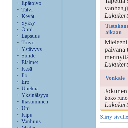
Tapettia
Epätoivo
vanhaa
(l
Talvi
Lukukert
Kevät
Syksy
Tietokon
Onni
aikaan
Lapsuus
Mieleeni
Toivo
Ystävyys
päivänä 
Suhde
mennytt
Eläimet
Lukukert
Kesä
Ilo
Vonkale
Ero
Unelma
Jokunen 
Yksinäisyys
koko runo 
Ihastuminen
Lukukert
Uni
Kipu
Siirry sivull
Vanhuus
Matka