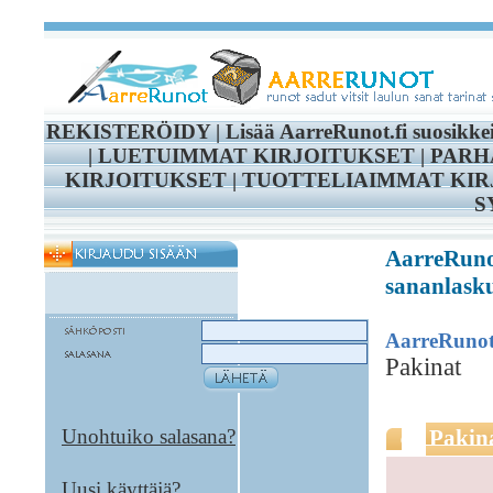
REKISTERÖIDY
|
Lisää AarreRunot.fi suosikke
|
LUETUIMMAT KIRJOITUKSET
|
PARH
KIRJOITUKSET
|
TUOTTELIAIMMAT KIR
S
AarreRunot
sananlasku
AarreRuno
Pakinat
Unohtuiko salasana?
Pakin
Uusi käyttäjä?