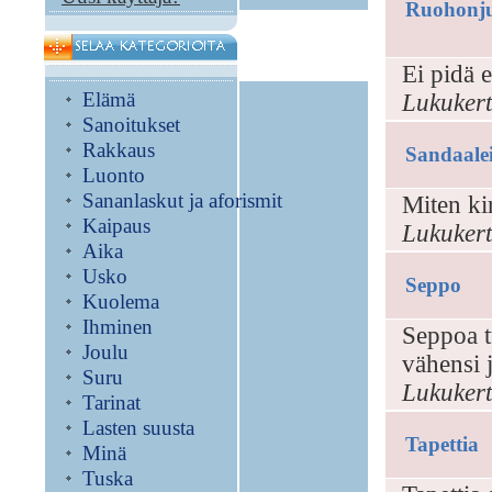
Ruohonju
Ei pidä 
Elämä
Lukukert
Sanoitukset
Rakkaus
Sandaalei
Luonto
Sananlaskut ja aforismit
Miten kir
Kaipaus
Lukukert
Aika
Usko
Seppo
Kuolema
Ihminen
Seppoa t
Joulu
vähensi 
Suru
Lukukert
Tarinat
Lasten suusta
Tapettia
Minä
Tuska