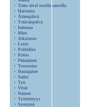
Tuttu sävel uusilla sanoilla
Harrastus
Äitienpäivä
Ystävänpäivä
Isänmaa
Mies
Aikuisuus
Lorut
Politiikka
Kiitos
Pääsiäinen
Tunnustus
Hautajaiset
Sadut
Työ
Vitsit
Nainen
Työttömyys
Syntymä