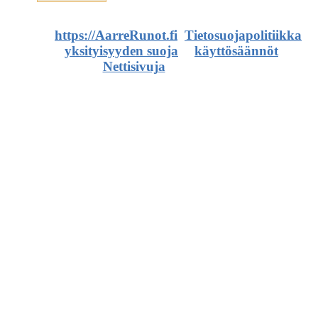
©
https://AarreRunot.fi
.
Tietosuojapolitiikka
,
yksityisyyden suoja
ja
käyttösäännöt
.
Nettisivuja
ja artikkeleita.