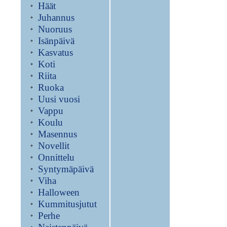
Häät
Juhannus
Nuoruus
Isänpäivä
Kasvatus
Koti
Riita
Ruoka
Uusi vuosi
Vappu
Koulu
Masennus
Novellit
Onnittelu
Syntymäpäivä
Viha
Halloween
Kummitusjutut
Perhe