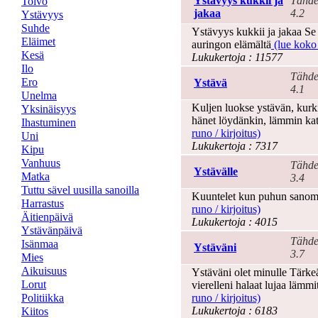
Ystävyys kukkii ja
Tähde
Toivo
jakaa
4.2
Ystävyys
Suhde
Ystävyys kukkii ja jakaa Se 
Eläimet
auringon elämältä
(lue koko 
Kesä
Lukukertoja : 11577
Ilo
Tähde
Ero
Ystävä
4.1
Unelma
Kuljen luokse ystävän, kurkis
Yksinäisyys
hänet löydänkin, lämmin kat
Ihastuminen
runo / kirjoitus)
Uni
Lukukertoja : 7317
Kipu
Vanhuus
Tähde
Ystävälle
Matka
3.4
Tuttu sävel uusilla sanoilla
Kuuntelet kun puhun sanoma
Harrastus
runo / kirjoitus)
Äitienpäivä
Lukukertoja : 4015
Ystävänpäivä
Tähde
Isänmaa
Ystäväni
3.7
Mies
Aikuisuus
Ystäväni olet minulle Tärkeä 
Lorut
vierelleni halaat lujaa läm
Politiikka
runo / kirjoitus)
Lukukertoja : 6183
Kiitos