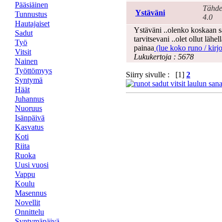
Pääsiäinen
Tähde
Ystäväni
Tunnustus
4.0
Hautajaiset
Ystäväni ..olenko koskaan sa
Sadut
tarvitsevani ..olet ollut lähel
Työ
painaa
(lue koko runo / kirjo
Vitsit
Lukukertoja : 5678
Nainen
Työttömyys
Siirry sivulle : [1]
2
Syntymä
Häät
Juhannus
Nuoruus
Isänpäivä
Kasvatus
Koti
Riita
Ruoka
Uusi vuosi
Vappu
Koulu
Masennus
Novellit
Onnittelu
Syntymäpäivä