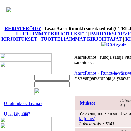
REKISTERÖIDY
|
Lisää AarreRunot.fi suosikkeihisi! (CTRL-
LUETUIMMAT KIRJOITUKSET
|
PARHAIKSI ARVI
KIRJOITUKSET
|
TUOTTELIAIMMAT KIRJOITTAJAT
|
K
AarreRunot - runoja satuja vits
sanoituksia
AarreRunot
»
Runot-ja-värssy
Ystävänpäivärunoja ja ystävän
Ystävänpäivä
Tähde
Muistot
Unohtuiko salasana?
4.1
Ystäväni, muistan sinut valo
Uusi käyttäjä?
kirjoitus)
Lukukertoja : 7843