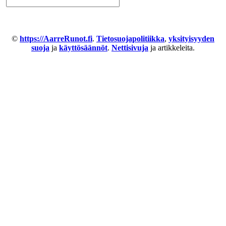
©
https://AarreRunot.fi
.
Tietosuojapolitiikka
,
yksityisyyden
suoja
ja
käyttösäännöt
.
Nettisivuja
ja artikkeleita.