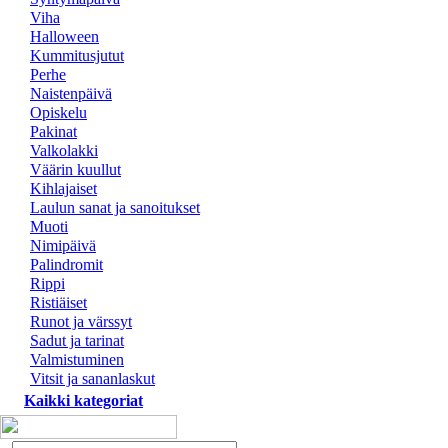
Viha
Halloween
Kummitusjutut
Perhe
Naistenpäivä
Opiskelu
Pakinat
Valkolakki
Väärin kuullut
Kihlajaiset
Laulun sanat ja sanoitukset
Muoti
Nimipäivä
Palindromit
Rippi
Ristiäiset
Runot ja värssyt
Sadut ja tarinat
Valmistuminen
Vitsit ja sananlaskut
Kaikki kategoriat