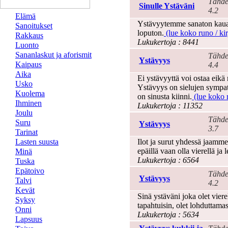
Tähde
Sinulle Ystäväni
4.2
Elämä
Ystävyytemme sanaton kauan
Sanoitukset
loputon.
(lue koko runo / kir
Rakkaus
Lukukertoja : 8441
Luonto
Sananlaskut ja aforismit
Tähde
Ystävyys
Kaipaus
4.4
Aika
Ei ystävyyttä voi ostaa eikä
Usko
Ystävyys on sielujen sympat
Kuolema
on sinusta kiinni.
(lue koko r
Ihminen
Lukukertoja : 11352
Joulu
Tähde
Suru
Ystävyys
3.7
Tarinat
Lasten suusta
Ilot ja surut yhdessä jaamm
epäillä vaan olla vierellä ja l
Minä
Lukukertoja : 6564
Tuska
Epätoivo
Tähde
Ystävyys
Talvi
4.2
Kevät
Sinä ystäväni joka olet viere
Syksy
tapahtuisin, olet lohduttama
Onni
Lukukertoja : 5634
Lapsuus